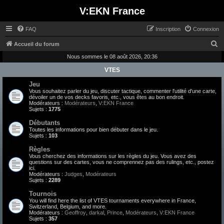
V:EKN France
FAQ
Inscription
Connexion
R
Accueil du forum
e
Nous sommes le 08 août 2026, 20:36
c
VTES
h
Jeu
Vous souhaitez parler du jeu, discuter tactique, commenter l'utilité d'une carte,
e
dévoiler un de vos decks favoris, etc., vous êtes au bon endroit.
Modérateurs :
Modérateurs
,
V:EKN France
r
Sujets :
1775
c
Débutants
h
Toutes les informations pour bien débuter dans le jeu.
Sujets :
103
e
Règles
r
Vous cherchez des informations sur les règles du jeu. Vous avez des
questions sur des cartes, vous ne comprennez pas des rulings, etc., postez
ici.
Modérateurs :
Judges
,
Modérateurs
Sujets :
2289
Tournois
You will find here the list of VTES tournaments everywhere in France,
Switzerland, Belgium, and more.
Modérateurs :
Geoffroy
,
darkal
,
Prince
,
Modérateurs
,
V:EKN France
Sujets :
357