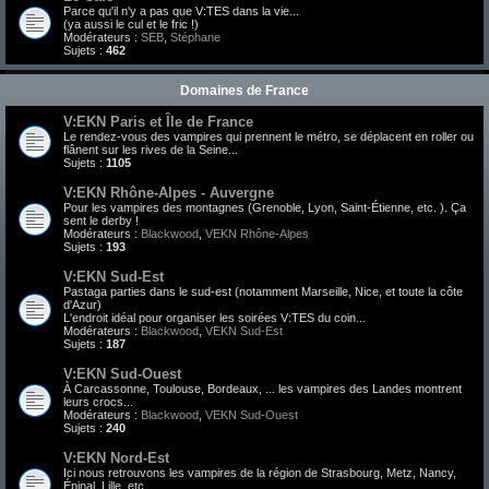
Parce qu'il n'y a pas que V:TES dans la vie...
(ya aussi le cul et le fric !)
Modérateurs :
SEB
,
Stéphane
Sujets :
462
Domaines de France
V:EKN Paris et Île de France
Le rendez-vous des vampires qui prennent le métro, se déplacent en roller ou
flânent sur les rives de la Seine...
Sujets :
1105
V:EKN Rhône-Alpes - Auvergne
Pour les vampires des montagnes (Grenoble, Lyon, Saint-Étienne, etc. ). Ça
sent le derby !
Modérateurs :
Blackwood
,
VEKN Rhône-Alpes
Sujets :
193
V:EKN Sud-Est
Pastaga parties dans le sud-est (notamment Marseille, Nice, et toute la côte
d'Azur)
L'endroit idéal pour organiser les soirées V:TES du coin...
Modérateurs :
Blackwood
,
VEKN Sud-Est
Sujets :
187
V:EKN Sud-Ouest
À Carcassonne, Toulouse, Bordeaux, ... les vampires des Landes montrent
leurs crocs...
Modérateurs :
Blackwood
,
VEKN Sud-Ouest
Sujets :
240
V:EKN Nord-Est
Ici nous retrouvons les vampires de la région de Strasbourg, Metz, Nancy,
Épinal, Lille, etc.