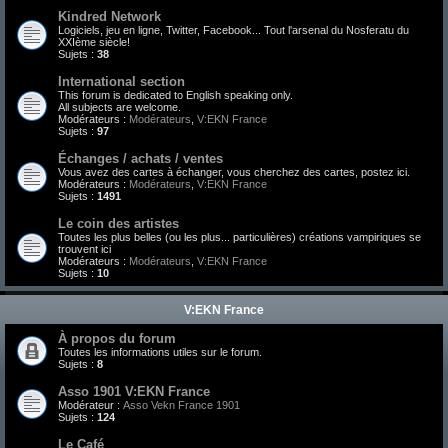
Kindred Network
Logiciels, jeu en ligne, Twitter, Facebook... Tout l'arsenal du Nosferatu du
XXIème siècle!
Sujets :
38
International section
This forum is dedicated to English speaking only.
All subjects are welcome.
Modérateurs :
Modérateurs
,
V:EKN France
Sujets :
97
Échanges / achats / ventes
Vous avez des cartes à échanger, vous cherchez des cartes, postez ici.
Modérateurs :
Modérateurs
,
V:EKN France
Sujets :
1491
Le coin des artistes
Toutes les plus belles (ou les plus... particulières) créations vampiriques se
trouvent ici
Modérateurs :
Modérateurs
,
V:EKN France
Sujets :
10
V:EKN France
À propos du forum
Toutes les informations utiles sur le forum.
Sujets :
8
Asso 1901 V:EKN France
Modérateur :
Asso Vekn France 1901
Sujets :
124
Le Café