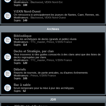
Modérateurs :
Blackwood
,
VEKN Nord-Est
Sujets :
188
V:EKN Nord-Ouest
On retrouvera ici principalement les joueurs de Nantes, Caen, Rennes, etc.
Modérateurs :
Blackwood
,
VEKN Nord-Ouest
Sujets :
149
Archives
Bibliodèque
Tous les archétypes de decks (grands et petits) réunis
Modérateurs :
TTC_master
,
Prince
,
V:EKN France
Sujets :
114
Decks et Stratégie, par clan
Vous trouverez ici des guides consacrés à des clans ainsi que des listes de
decks regroupées par clans.
Modérateurs :
TTC_master
,
Prince
,
V:EKN France
Sujets :
120
Débriefs
Reports de tournois, de partie amicales, ou d'autres événements
Modérateurs :
Prince
,
V:EKN France
Sujets :
105
Bac à sable
forum temporaire pour la mise à jour des archétypes.
Sujets :
52
JDR