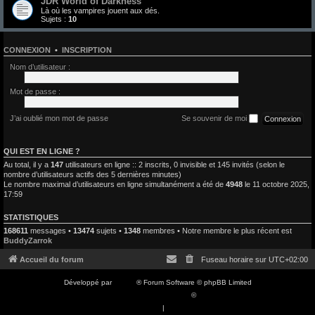
JDR World of Darkness
Là où les vampires jouent aux dés.
Sujets :
10
CONNEXION
•
INSCRIPTION
Nom d’utilisateur :
Mot de passe :
J’ai oublié mon mot de passe
Se souvenir de moi
QUI EST EN LIGNE ?
Au total, il y a
147
utilisateurs en ligne :: 2 inscrits, 0 invisible et 145 invités (selon le
nombre d’utilisateurs actifs des 5 dernières minutes)
Le nombre maximal d’utilisateurs en ligne simultanément a été de
4948
le 11 octobre 2025,
17:59
STATISTIQUES
168611
messages •
13474
sujets •
1348
membres • Notre membre le plus récent est
BuddyZarrok
Accueil du forum
Fuseau horaire sur
UTC+02:00
Développé par
phpBB
® Forum Software © phpBB Limited
Traduction française officielle
©
Qiaeru
Confidentialité
|
Conditions