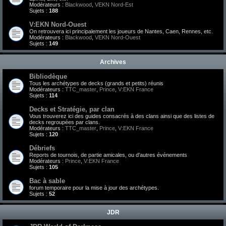
Modérateurs :
Blackwood
,
VEKN Nord-Est
Sujets :
188
V:EKN Nord-Ouest
On retrouvera ici principalement les joueurs de Nantes, Caen, Rennes, etc.
Modérateurs :
Blackwood
,
VEKN Nord-Ouest
Sujets :
149
Archives
Bibliodèque
Tous les archétypes de decks (grands et petits) réunis
Modérateurs :
TTC_master
,
Prince
,
V:EKN France
Sujets :
114
Decks et Stratégie, par clan
Vous trouverez ici des guides consacrés à des clans ainsi que des listes de
decks regroupées par clans.
Modérateurs :
TTC_master
,
Prince
,
V:EKN France
Sujets :
120
Débriefs
Reports de tournois, de partie amicales, ou d'autres événements
Modérateurs :
Prince
,
V:EKN France
Sujets :
105
Bac à sable
forum temporaire pour la mise à jour des archétypes.
Sujets :
52
JDR