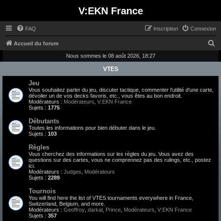
V:EKN France
FAQ
Inscription
Connexion
R
Accueil du forum
e
Nous sommes le 08 août 2026, 18:27
c
VTES
h
Jeu
Vous souhaitez parler du jeu, discuter tactique, commenter l'utilité d'une carte,
e
dévoiler un de vos decks favoris, etc., vous êtes au bon endroit.
Modérateurs :
Modérateurs
,
V:EKN France
r
Sujets :
1775
c
Débutants
h
Toutes les informations pour bien débuter dans le jeu.
Sujets :
103
e
Règles
r
Vous cherchez des informations sur les règles du jeu. Vous avez des
questions sur des cartes, vous ne comprennez pas des rulings, etc., postez
ici.
Modérateurs :
Judges
,
Modérateurs
Sujets :
2289
Tournois
You will find here the list of VTES tournaments everywhere in France,
Switzerland, Belgium, and more.
Modérateurs :
Geoffroy
,
darkal
,
Prince
,
Modérateurs
,
V:EKN France
Sujets :
357