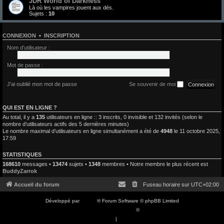
JDR World of Darkness
Là où les vampires jouent aux dés.
Sujets :
10
CONNEXION
•
INSCRIPTION
Nom d’utilisateur :
Mot de passe :
J’ai oublié mon mot de passe
Se souvenir de moi
QUI EST EN LIGNE ?
Au total, il y a
135
utilisateurs en ligne :: 3 inscrits, 0 invisible et 132 invités (selon le
nombre d’utilisateurs actifs des 5 dernières minutes)
Le nombre maximal d’utilisateurs en ligne simultanément a été de
4948
le 11 octobre 2025,
17:59
STATISTIQUES
168610
messages •
13474
sujets •
1348
membres • Notre membre le plus récent est
BuddyZarrok
Accueil du forum
Fuseau horaire sur
UTC+02:00
Développé par
phpBB
® Forum Software © phpBB Limited
Traduction française officielle
©
Qiaeru
Confidentialité
|
Conditions