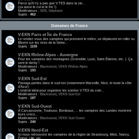
Parce qu'il n'y a pas que V:TES dans la vie...
(ya aussi le cul et le fric !)
Modérateurs :
SEB
,
Stéphane
Sujets :
462
Domaines de France
V:EKN Paris et Île de France
Le rendez-vous des vampires qui prennent le métro, se déplacent en roller ou
flânent sur les rives de la Seine...
Sujets :
1105
V:EKN Rhône-Alpes - Auvergne
Pour les vampires des montagnes (Grenoble, Lyon, Saint-Étienne, etc. ). Ça
sent le derby !
Modérateurs :
Blackwood
,
VEKN Rhône-Alpes
Sujets :
193
V:EKN Sud-Est
Pastaga parties dans le sud-est (notamment Marseille, Nice, et toute la côte
d'Azur)
L'endroit idéal pour organiser les soirées V:TES du coin...
Modérateurs :
Blackwood
,
VEKN Sud-Est
Sujets :
187
V:EKN Sud-Ouest
À Carcassonne, Toulouse, Bordeaux, ... les vampires des Landes montrent
leurs crocs...
Modérateurs :
Blackwood
,
VEKN Sud-Ouest
Sujets :
240
V:EKN Nord-Est
Ici nous retrouvons les vampires de la région de Strasbourg, Metz, Nancy,
Épinal, Lille, etc.