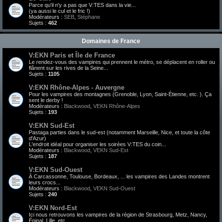
Parce qu'il n'y a pas que V:TES dans la vie...
(ya aussi le cul et le fric !)
Modérateurs :
SEB
,
Stéphane
Sujets :
462
Domaines de France
V:EKN Paris et Île de France
Le rendez-vous des vampires qui prennent le métro, se déplacent en roller ou
flânent sur les rives de la Seine...
Sujets :
1105
V:EKN Rhône-Alpes - Auvergne
Pour les vampires des montagnes (Grenoble, Lyon, Saint-Étienne, etc. ). Ça
sent le derby !
Modérateurs :
Blackwood
,
VEKN Rhône-Alpes
Sujets :
193
V:EKN Sud-Est
Pastaga parties dans le sud-est (notamment Marseille, Nice, et toute la côte
d'Azur)
L'endroit idéal pour organiser les soirées V:TES du coin...
Modérateurs :
Blackwood
,
VEKN Sud-Est
Sujets :
187
V:EKN Sud-Ouest
À Carcassonne, Toulouse, Bordeaux, ... les vampires des Landes montrent
leurs crocs...
Modérateurs :
Blackwood
,
VEKN Sud-Ouest
Sujets :
240
V:EKN Nord-Est
Ici nous retrouvons les vampires de la région de Strasbourg, Metz, Nancy,
Épinal, Lille, etc.