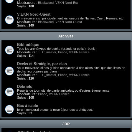
Modérateurs :
Blackwood
,
VEKN Nord-Est
Sujets :
188
V:EKN Nord-Ouest
On retrouvera ici principalement les joueurs de Nantes, Caen, Rennes, etc.
Modérateurs :
Blackwood
,
VEKN Nord-Ouest
Sujets :
149
Archives
Bibliodèque
Tous les archétypes de decks (grands et petits) réunis
Modérateurs :
TTC_master
,
Prince
,
V:EKN France
Sujets :
114
Decks et Stratégie, par clan
Vous trouverez ici des guides consacrés à des clans ainsi que des listes de
decks regroupées par clans.
Modérateurs :
TTC_master
,
Prince
,
V:EKN France
Sujets :
120
Débriefs
Reports de tournois, de partie amicales, ou d'autres événements
Modérateurs :
Prince
,
V:EKN France
Sujets :
105
Bac à sable
forum temporaire pour la mise à jour des archétypes.
Sujets :
52
JDR