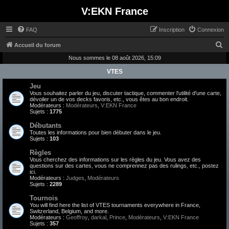
V:EKN France
FAQ
Inscription
Connexion
R
Accueil du forum
e
Nous sommes le 08 août 2026, 15:09
c
VTES
h
Jeu
Vous souhaitez parler du jeu, discuter tactique, commenter l'utilité d'une carte,
e
dévoiler un de vos decks favoris, etc., vous êtes au bon endroit.
Modérateurs :
Modérateurs
,
V:EKN France
r
Sujets :
1775
c
Débutants
h
Toutes les informations pour bien débuter dans le jeu.
Sujets :
103
e
Règles
r
Vous cherchez des informations sur les règles du jeu. Vous avez des
questions sur des cartes, vous ne comprennez pas des rulings, etc., postez
ici.
Modérateurs :
Judges
,
Modérateurs
Sujets :
2289
Tournois
You will find here the list of VTES tournaments everywhere in France,
Switzerland, Belgium, and more.
Modérateurs :
Geoffroy
,
darkal
,
Prince
,
Modérateurs
,
V:EKN France
Sujets :
357