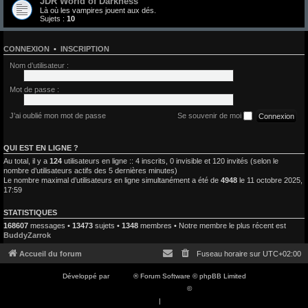
JDR World of Darkness
Là où les vampires jouent aux dés.
Sujets :
10
CONNEXION
•
INSCRIPTION
Nom d’utilisateur :
Mot de passe :
J’ai oublié mon mot de passe
Se souvenir de moi
QUI EST EN LIGNE ?
Au total, il y a
124
utilisateurs en ligne :: 4 inscrits, 0 invisible et 120 invités (selon le
nombre d’utilisateurs actifs des 5 dernières minutes)
Le nombre maximal d’utilisateurs en ligne simultanément a été de
4948
le 11 octobre 2025,
17:59
STATISTIQUES
168607
messages •
13473
sujets •
1348
membres • Notre membre le plus récent est
BuddyZarrok
Accueil du forum
Fuseau horaire sur
UTC+02:00
Développé par
phpBB
® Forum Software © phpBB Limited
Traduction française officielle
©
Qiaeru
Confidentialité
|
Conditions