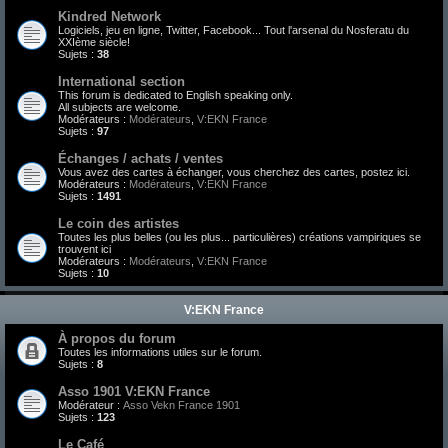
Kindred Network
Logiciels, jeu en ligne, Twitter, Facebook... Tout l'arsenal du Nosferatu du
XXIème siècle!
Sujets :
38
International section
This forum is dedicated to English speaking only.
All subjects are welcome.
Modérateurs :
Modérateurs
,
V:EKN France
Sujets :
97
Échanges / achats / ventes
Vous avez des cartes à échanger, vous cherchez des cartes, postez ici.
Modérateurs :
Modérateurs
,
V:EKN France
Sujets :
1491
Le coin des artistes
Toutes les plus belles (ou les plus... particulières) créations vampiriques se
trouvent ici
Modérateurs :
Modérateurs
,
V:EKN France
Sujets :
10
V:EKN France
À propos du forum
Toutes les informations utiles sur le forum.
Sujets :
8
Asso 1901 V:EKN France
Modérateur :
Asso Vekn France 1901
Sujets :
123
Le Café