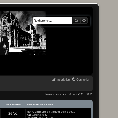
Rechercher
Recherche avancée
Inscription
Connexion
Nous sommes le 06 août 2026, 08:11
MESSAGES
DERNIER MESSAGE
Re: Comment optimiser son dec…
26752
C
par
Claude00
o