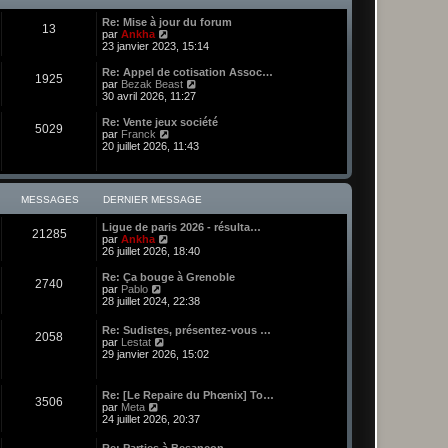
l
e
i
e
e
t
s
e
d
Re: Mise à jour du forum
e
s
r
13
e
C
par
Ankha
r
a
m
r
o
23 janvier 2023, 15:14
l
g
e
n
n
e
e
s
i
s
Re: Appel de cotisation Assoc…
d
s
1925
e
u
C
par
Bezak Beast
e
a
r
l
o
30 avril 2026, 11:27
r
g
m
t
n
n
e
e
e
s
i
Re: Vente jeux société
s
5029
r
u
e
C
par
Franck
s
l
l
r
o
20 juillet 2026, 11:43
a
e
t
m
n
g
d
e
e
s
e
e
r
s
u
r
l
s
l
MESSAGES
DERNIER MESSAGE
n
e
a
t
i
d
g
e
e
Ligue de paris 2026 - résulta…
e
e
r
21285
r
C
par
Ankha
r
l
m
o
26 juillet 2026, 18:40
n
e
e
n
i
d
s
s
e
Re: Ça bouge à Grenoble
e
2740
s
u
r
C
par
Pablo
r
a
l
m
o
28 juillet 2024, 22:38
n
g
t
e
n
i
e
e
s
s
e
Re: Sudistes, présentez-vous …
r
s
2058
u
r
C
par
Lestat
l
a
l
m
o
29 janvier 2026, 15:02
e
g
t
e
n
d
e
e
s
s
e
r
s
u
r
Re: [Le Repaire du Phœnix] To…
l
a
3506
l
C
n
par
Meta
e
g
t
o
i
24 juillet 2026, 20:37
d
e
e
n
e
e
r
s
r
r