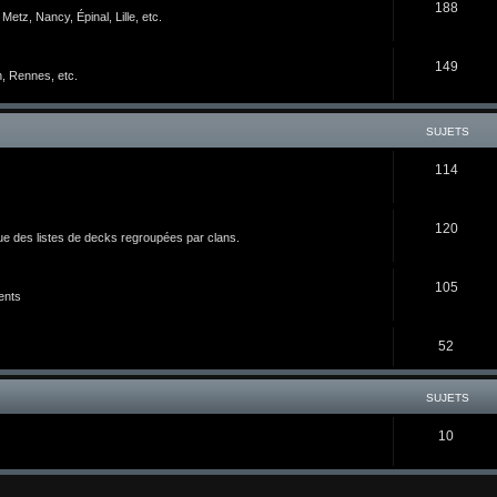
188
etz, Nancy, Épinal, Lille, etc.
149
n, Rennes, etc.
SUJETS
114
120
ue des listes de decks regroupées par clans.
105
ents
52
SUJETS
10