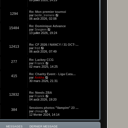
09 juillet 2026, 14:29
n
s
u
Re: Mon premier tournoi
1294
l
C
par
berlin_tremere
t
o
06 août 2026, 02:08
e
n
r
s
Re: Dominique Advance
l
15484
u
C
par
Snegiem
e
l
o
13 juillet 2026, 19:24
d
t
n
e
e
s
r
r
u
n
Re: CF 2026 / NANCY / 31 OCT-…
l
12413
l
C
i
par
fred
e
t
o
e
06 août 2026, 07:49
d
e
n
r
e
r
s
m
r
Re: Lackey CCG
l
277
u
e
C
n
par
Franck
e
l
s
o
i
02 mars 2025, 14:25
d
t
s
n
e
e
e
a
s
r
r
Re: Charity Event - Liga Cata…
r
g
415
u
m
C
n
par
Ankha
l
e
l
e
o
i
30 mars 2026, 21:31
e
t
s
n
e
d
e
s
s
r
e
r
a
u
m
r
Re: Needs ZBA
l
g
12832
l
e
n
C
par
Franck
e
e
t
s
i
o
04 août 2026, 19:20
d
e
s
e
n
e
r
a
r
s
r
Sessions photos "Vampire" 23 …
l
g
384
m
u
C
n
par
choupi
e
e
e
l
o
i
12 février 2024, 14:14
d
s
t
n
e
e
s
e
s
r
r
a
r
u
m
n
MESSAGES
DERNIER MESSAGE
g
l