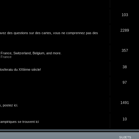
103
2289
s avez des questions sur des cartes, vous ne comprennez pas des
357
n France, Switzerland, Belgium, and more.
 France
38
u Nosferatu du XXIème siècle!
97
1491
 postez ici.
10
 vampiriques se trouvent ici
SUJETS