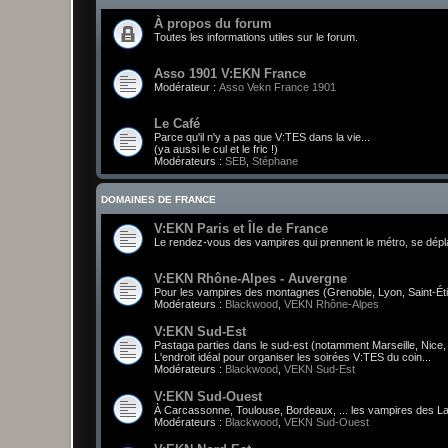
À propos du forum
Toutes les informations utiles sur le forum.
Asso 1901 V:EKN France
Modérateur :
Asso Vekn France 1901
Le Café
Parce qu'il n'y a pas que V:TES dans la vie...
(ya aussi le cul et le fric !)
Modérateurs :
SEB
,
Stéphane
DOMAINES DE FRANCE
V:EKN Paris et Île de France
Le rendez-vous des vampires qui prennent le métro, se déplace
V:EKN Rhône-Alpes - Auvergne
Pour les vampires des montagnes (Grenoble, Lyon, Saint-Étien
Modérateurs :
Blackwood
,
VEKN Rhône-Alpes
V:EKN Sud-Est
Pastaga parties dans le sud-est (notamment Marseille, Nice, e
L'endroit idéal pour organiser les soirées V:TES du coin...
Modérateurs :
Blackwood
,
VEKN Sud-Est
V:EKN Sud-Ouest
À Carcassonne, Toulouse, Bordeaux, ... les vampires des La
Modérateurs :
Blackwood
,
VEKN Sud-Ouest