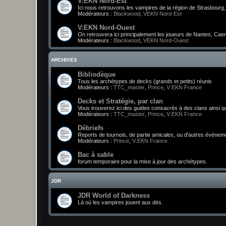
V:EKN Nord-Est
Ici nous retrouvons les vampires de la région de Strasbourg, M
Modérateurs :
Blackwood
,
VEKN Nord-Est
V:EKN Nord-Ouest
On retrouvera ici principalement les joueurs de Nantes, Cae
Modérateurs :
Blackwood
,
VEKN Nord-Ouest
ARCHIVES
Bibliodèque
Tous les archétypes de decks (grands et petits) réunis
Modérateurs :
TTC_master
,
Prince
,
V:EKN France
Decks et Stratégie, par clan
Vous trouverez ici des guides consacrés à des clans ainsi q
Modérateurs :
TTC_master
,
Prince
,
V:EKN France
Débriefs
Reports de tournois, de partie amicales, ou d'autres événem
Modérateurs :
Prince
,
V:EKN France
Bac à sable
forum temporaire pour la mise à jour des archétypes.
JDR
JDR World of Darkness
Là où les vampires jouent aux dés.