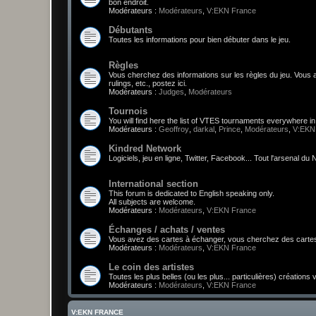
bon endroit.
Modérateurs :
Modérateurs
,
V:EKN France
Débutants
Toutes les informations pour bien débuter dans le jeu.
Règles
Vous cherchez des informations sur les règles du jeu. Vou
rulings, etc., postez ici.
Modérateurs :
Judges
,
Modérateurs
Tournois
You will find here the list of VTES tournaments everywhere i
Modérateurs :
Geoffroy
,
darkal
,
Prince
,
Modérateurs
,
V:EKN
Kindred Network
Logiciels, jeu en ligne, Twitter, Facebook... Tout l'arsenal d
International section
This forum is dedicated to English speaking only.
All subjects are welcome.
Modérateurs :
Modérateurs
,
V:EKN France
Échanges / achats / ventes
Vous avez des cartes à échanger, vous cherchez des cartes,
Modérateurs :
Modérateurs
,
V:EKN France
Le coin des artistes
Toutes les plus belles (ou les plus... particulières) créations
Modérateurs :
Modérateurs
,
V:EKN France
V:EKN FRANCE