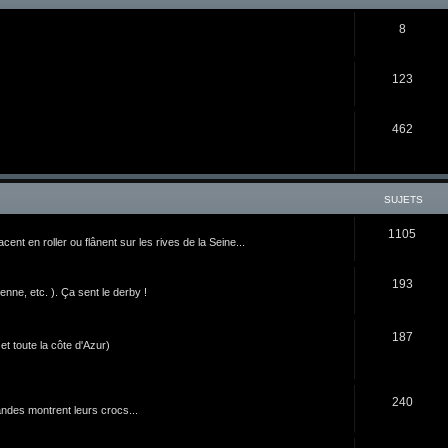
8
123
462
SUJETS
1105
nt en roller ou flânent sur les rives de la Seine...
193
ne, etc. ). Ça sent le derby !
187
t toute la côte d'Azur)
240
ndes montrent leurs crocs...