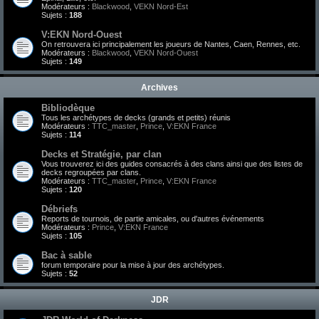
Modérateurs :
Blackwood
,
VEKN Nord-Est
Sujets :
188
V:EKN Nord-Ouest
On retrouvera ici principalement les joueurs de Nantes, Caen, Rennes, etc.
Modérateurs :
Blackwood
,
VEKN Nord-Ouest
Sujets :
149
Archives
Bibliodèque
Tous les archétypes de decks (grands et petits) réunis
Modérateurs :
TTC_master
,
Prince
,
V:EKN France
Sujets :
114
Decks et Stratégie, par clan
Vous trouverez ici des guides consacrés à des clans ainsi que des listes de
decks regroupées par clans.
Modérateurs :
TTC_master
,
Prince
,
V:EKN France
Sujets :
120
Débriefs
Reports de tournois, de partie amicales, ou d'autres événements
Modérateurs :
Prince
,
V:EKN France
Sujets :
105
Bac à sable
forum temporaire pour la mise à jour des archétypes.
Sujets :
52
JDR