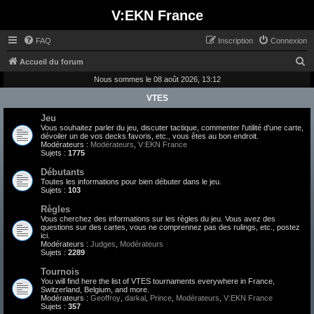
V:EKN France
FAQ
Inscription
Connexion
R
Accueil du forum
e
Nous sommes le 08 août 2026, 13:12
c
VTES
h
Jeu
Vous souhaitez parler du jeu, discuter tactique, commenter l'utilité d'une carte,
e
dévoiler un de vos decks favoris, etc., vous êtes au bon endroit.
Modérateurs :
Modérateurs
,
V:EKN France
r
Sujets :
1775
c
Débutants
h
Toutes les informations pour bien débuter dans le jeu.
Sujets :
103
e
Règles
r
Vous cherchez des informations sur les règles du jeu. Vous avez des
questions sur des cartes, vous ne comprennez pas des rulings, etc., postez
ici.
Modérateurs :
Judges
,
Modérateurs
Sujets :
2289
Tournois
You will find here the list of VTES tournaments everywhere in France,
Switzerland, Belgium, and more.
Modérateurs :
Geoffroy
,
darkal
,
Prince
,
Modérateurs
,
V:EKN France
Sujets :
357