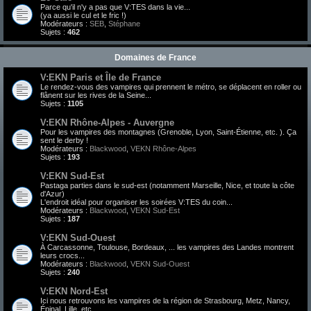
Parce qu'il n'y a pas que V:TES dans la vie...
(ya aussi le cul et le fric !)
Modérateurs :
SEB
,
Stéphane
Sujets :
462
Domaines de France
V:EKN Paris et Île de France
Le rendez-vous des vampires qui prennent le métro, se déplacent en roller ou
flânent sur les rives de la Seine...
Sujets :
1105
V:EKN Rhône-Alpes - Auvergne
Pour les vampires des montagnes (Grenoble, Lyon, Saint-Étienne, etc. ). Ça
sent le derby !
Modérateurs :
Blackwood
,
VEKN Rhône-Alpes
Sujets :
193
V:EKN Sud-Est
Pastaga parties dans le sud-est (notamment Marseille, Nice, et toute la côte
d'Azur)
L'endroit idéal pour organiser les soirées V:TES du coin...
Modérateurs :
Blackwood
,
VEKN Sud-Est
Sujets :
187
V:EKN Sud-Ouest
À Carcassonne, Toulouse, Bordeaux, ... les vampires des Landes montrent
leurs crocs...
Modérateurs :
Blackwood
,
VEKN Sud-Ouest
Sujets :
240
V:EKN Nord-Est
Ici nous retrouvons les vampires de la région de Strasbourg, Metz, Nancy,
Épinal, Lille, etc.