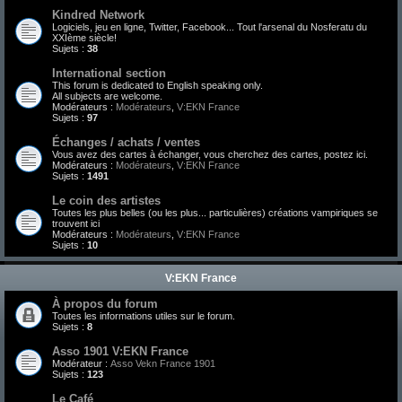
Kindred Network
Logiciels, jeu en ligne, Twitter, Facebook... Tout l'arsenal du Nosferatu du
XXIème siècle!
Sujets :
38
International section
This forum is dedicated to English speaking only.
All subjects are welcome.
Modérateurs :
Modérateurs
,
V:EKN France
Sujets :
97
Échanges / achats / ventes
Vous avez des cartes à échanger, vous cherchez des cartes, postez ici.
Modérateurs :
Modérateurs
,
V:EKN France
Sujets :
1491
Le coin des artistes
Toutes les plus belles (ou les plus... particulières) créations vampiriques se
trouvent ici
Modérateurs :
Modérateurs
,
V:EKN France
Sujets :
10
V:EKN France
À propos du forum
Toutes les informations utiles sur le forum.
Sujets :
8
Asso 1901 V:EKN France
Modérateur :
Asso Vekn France 1901
Sujets :
123
Le Café