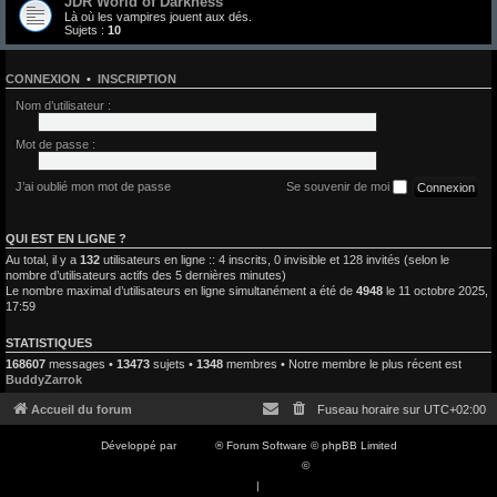
JDR World of Darkness
Là où les vampires jouent aux dés.
Sujets :
10
CONNEXION
•
INSCRIPTION
Nom d’utilisateur :
Mot de passe :
J’ai oublié mon mot de passe
Se souvenir de moi
QUI EST EN LIGNE ?
Au total, il y a
132
utilisateurs en ligne :: 4 inscrits, 0 invisible et 128 invités (selon le
nombre d’utilisateurs actifs des 5 dernières minutes)
Le nombre maximal d’utilisateurs en ligne simultanément a été de
4948
le 11 octobre 2025,
17:59
STATISTIQUES
168607
messages •
13473
sujets •
1348
membres • Notre membre le plus récent est
BuddyZarrok
Accueil du forum
Fuseau horaire sur
UTC+02:00
Développé par
phpBB
® Forum Software © phpBB Limited
Traduction française officielle
©
Qiaeru
Confidentialité
|
Conditions