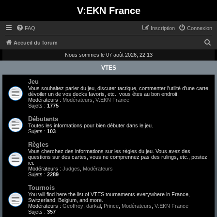
V:EKN France
FAQ
Inscription
Connexion
R
Accueil du forum
e
Nous sommes le 07 août 2026, 22:13
c
VTES
h
Jeu
Vous souhaitez parler du jeu, discuter tactique, commenter l'utilité d'une carte,
e
dévoiler un de vos decks favoris, etc., vous êtes au bon endroit.
Modérateurs :
Modérateurs
,
V:EKN France
r
Sujets :
1775
c
Débutants
h
Toutes les informations pour bien débuter dans le jeu.
Sujets :
103
e
Règles
r
Vous cherchez des informations sur les règles du jeu. Vous avez des
questions sur des cartes, vous ne comprennez pas des rulings, etc., postez
ici.
Modérateurs :
Judges
,
Modérateurs
Sujets :
2289
Tournois
You will find here the list of VTES tournaments everywhere in France,
Switzerland, Belgium, and more.
Modérateurs :
Geoffroy
,
darkal
,
Prince
,
Modérateurs
,
V:EKN France
Sujets :
357