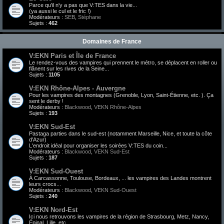
Parce qu'il n'y a pas que V:TES dans la vie...
(ya aussi le cul et le fric !)
Modérateurs :
SEB
,
Stéphane
Sujets :
462
Domaines de France
V:EKN Paris et Île de France
Le rendez-vous des vampires qui prennent le métro, se déplacent en roller ou
flânent sur les rives de la Seine...
Sujets :
1105
V:EKN Rhône-Alpes - Auvergne
Pour les vampires des montagnes (Grenoble, Lyon, Saint-Étienne, etc. ). Ça
sent le derby !
Modérateurs :
Blackwood
,
VEKN Rhône-Alpes
Sujets :
193
V:EKN Sud-Est
Pastaga parties dans le sud-est (notamment Marseille, Nice, et toute la côte
d'Azur)
L'endroit idéal pour organiser les soirées V:TES du coin...
Modérateurs :
Blackwood
,
VEKN Sud-Est
Sujets :
187
V:EKN Sud-Ouest
À Carcassonne, Toulouse, Bordeaux, ... les vampires des Landes montrent
leurs crocs...
Modérateurs :
Blackwood
,
VEKN Sud-Ouest
Sujets :
240
V:EKN Nord-Est
Ici nous retrouvons les vampires de la région de Strasbourg, Metz, Nancy,
Épinal, Lille, etc.