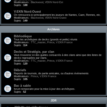
Modérateurs :
Blackwood
,
VEKN Nord-Est
Sujets :
188
V:EKN Nord-Ouest
On retrouvera ici principalement les joueurs de Nantes, Caen, Rennes, etc.
Modérateurs :
Blackwood
,
VEKN Nord-Ouest
Sujets :
149
Archives
Bibliodèque
Tous les archétypes de decks (grands et petits) réunis
Modérateurs :
TTC_master
,
Prince
,
V:EKN France
Sujets :
114
Decks et Stratégie, par clan
Vous trouverez ici des guides consacrés à des clans ainsi que des listes de
decks regroupées par clans.
Modérateurs :
TTC_master
,
Prince
,
V:EKN France
Sujets :
120
Débriefs
Reports de tournois, de partie amicales, ou d'autres événements
Modérateurs :
Prince
,
V:EKN France
Sujets :
105
Bac à sable
forum temporaire pour la mise à jour des archétypes.
Sujets :
52
JDR