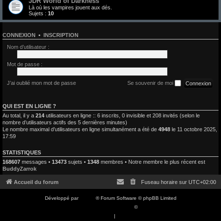
JDR World of Darkness
Là où les vampires jouent aux dés.
Sujets :
10
CONNEXION
•
INSCRIPTION
Nom d’utilisateur :
Mot de passe :
J’ai oublié mon mot de passe
Se souvenir de moi
QUI EST EN LIGNE ?
Au total, il y a
214
utilisateurs en ligne :: 6 inscrits, 0 invisible et 208 invités (selon le
nombre d’utilisateurs actifs des 5 dernières minutes)
Le nombre maximal d’utilisateurs en ligne simultanément a été de
4948
le 11 octobre 2025,
17:59
STATISTIQUES
168607
messages •
13473
sujets •
1348
membres • Notre membre le plus récent est
BuddyZarrok
Accueil du forum
Fuseau horaire sur
UTC+02:00
Développé par
phpBB
® Forum Software © phpBB Limited
Traduction française officielle
©
Qiaeru
Confidentialité
|
Conditions