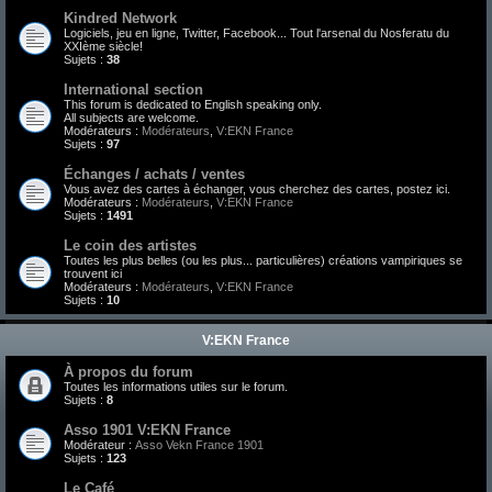
Kindred Network
Logiciels, jeu en ligne, Twitter, Facebook... Tout l'arsenal du Nosferatu du
XXIème siècle!
Sujets :
38
International section
This forum is dedicated to English speaking only.
All subjects are welcome.
Modérateurs :
Modérateurs
,
V:EKN France
Sujets :
97
Échanges / achats / ventes
Vous avez des cartes à échanger, vous cherchez des cartes, postez ici.
Modérateurs :
Modérateurs
,
V:EKN France
Sujets :
1491
Le coin des artistes
Toutes les plus belles (ou les plus... particulières) créations vampiriques se
trouvent ici
Modérateurs :
Modérateurs
,
V:EKN France
Sujets :
10
V:EKN France
À propos du forum
Toutes les informations utiles sur le forum.
Sujets :
8
Asso 1901 V:EKN France
Modérateur :
Asso Vekn France 1901
Sujets :
123
Le Café