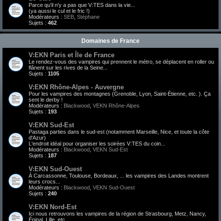
Parce qu'il n'y a pas que V:TES dans la vie...
(ya aussi le cul et le fric !)
Modérateurs :
SEB
,
Stéphane
Sujets :
462
Domaines de France
V:EKN Paris et Île de France
Le rendez-vous des vampires qui prennent le métro, se déplacent en roller ou
flânent sur les rives de la Seine...
Sujets :
1105
V:EKN Rhône-Alpes - Auvergne
Pour les vampires des montagnes (Grenoble, Lyon, Saint-Étienne, etc. ). Ça
sent le derby !
Modérateurs :
Blackwood
,
VEKN Rhône-Alpes
Sujets :
193
V:EKN Sud-Est
Pastaga parties dans le sud-est (notamment Marseille, Nice, et toute la côte
d'Azur)
L'endroit idéal pour organiser les soirées V:TES du coin...
Modérateurs :
Blackwood
,
VEKN Sud-Est
Sujets :
187
V:EKN Sud-Ouest
À Carcassonne, Toulouse, Bordeaux, ... les vampires des Landes montrent
leurs crocs...
Modérateurs :
Blackwood
,
VEKN Sud-Ouest
Sujets :
240
V:EKN Nord-Est
Ici nous retrouvons les vampires de la région de Strasbourg, Metz, Nancy,
Épinal, Lille, etc.