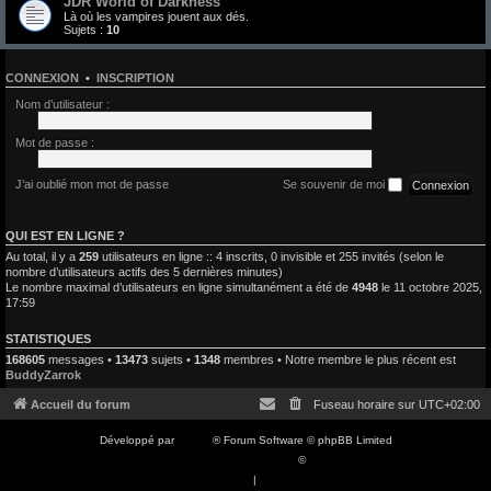
JDR World of Darkness
Là où les vampires jouent aux dés.
Sujets :
10
CONNEXION
•
INSCRIPTION
Nom d’utilisateur :
Mot de passe :
J’ai oublié mon mot de passe
Se souvenir de moi
QUI EST EN LIGNE ?
Au total, il y a
259
utilisateurs en ligne :: 4 inscrits, 0 invisible et 255 invités (selon le
nombre d’utilisateurs actifs des 5 dernières minutes)
Le nombre maximal d’utilisateurs en ligne simultanément a été de
4948
le 11 octobre 2025,
17:59
STATISTIQUES
168605
messages •
13473
sujets •
1348
membres • Notre membre le plus récent est
BuddyZarrok
Accueil du forum
Fuseau horaire sur
UTC+02:00
Développé par
phpBB
® Forum Software © phpBB Limited
Traduction française officielle
©
Qiaeru
Confidentialité
|
Conditions