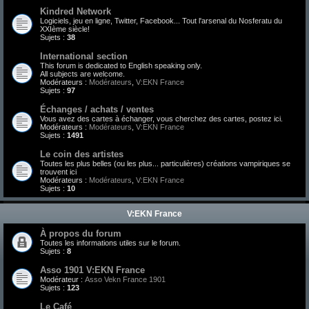
Kindred Network
Logiciels, jeu en ligne, Twitter, Facebook... Tout l'arsenal du Nosferatu du
XXIème siècle!
Sujets :
38
International section
This forum is dedicated to English speaking only.
All subjects are welcome.
Modérateurs :
Modérateurs
,
V:EKN France
Sujets :
97
Échanges / achats / ventes
Vous avez des cartes à échanger, vous cherchez des cartes, postez ici.
Modérateurs :
Modérateurs
,
V:EKN France
Sujets :
1491
Le coin des artistes
Toutes les plus belles (ou les plus... particulières) créations vampiriques se
trouvent ici
Modérateurs :
Modérateurs
,
V:EKN France
Sujets :
10
V:EKN France
À propos du forum
Toutes les informations utiles sur le forum.
Sujets :
8
Asso 1901 V:EKN France
Modérateur :
Asso Vekn France 1901
Sujets :
123
Le Café