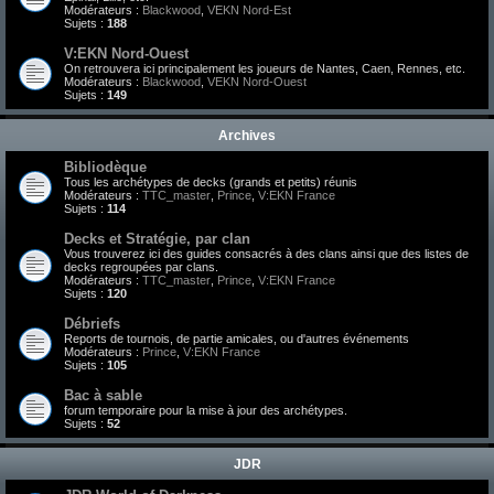
Modérateurs :
Blackwood
,
VEKN Nord-Est
Sujets :
188
V:EKN Nord-Ouest
On retrouvera ici principalement les joueurs de Nantes, Caen, Rennes, etc.
Modérateurs :
Blackwood
,
VEKN Nord-Ouest
Sujets :
149
Archives
Bibliodèque
Tous les archétypes de decks (grands et petits) réunis
Modérateurs :
TTC_master
,
Prince
,
V:EKN France
Sujets :
114
Decks et Stratégie, par clan
Vous trouverez ici des guides consacrés à des clans ainsi que des listes de
decks regroupées par clans.
Modérateurs :
TTC_master
,
Prince
,
V:EKN France
Sujets :
120
Débriefs
Reports de tournois, de partie amicales, ou d'autres événements
Modérateurs :
Prince
,
V:EKN France
Sujets :
105
Bac à sable
forum temporaire pour la mise à jour des archétypes.
Sujets :
52
JDR