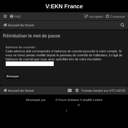
V:EKN France
FAQ
Inscription
Connexion
R
Accueil du forum
e
Réinitialiser le mot de passe
c
h
Adresse de courriel :
Cette adresse doit correspondre à l’adresse de courriel associée à votre compte. Si
e
vous ne l’avez jamais modifié depuis le panneau de contrôle de l’utilisateur, il s’agit de
l’adresse de courriel que vous avez spécifiée lors de votre inscription.
r
c
h
e
r
Accueil du forum
Fuseau horaire sur
UTC+02:00
Développé par
phpBB
® Forum Software © phpBB Limited
Traduction française officielle
©
Qiaeru
Confidentialité
|
Conditions