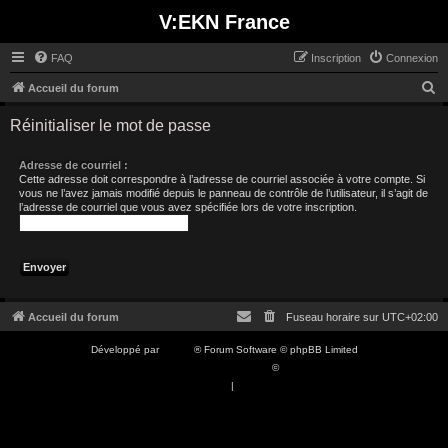
V:EKN France
FAQ
Inscription
Connexion
R
Accueil du forum
e
Réinitialiser le mot de passe
c
h
Adresse de courriel :
Cette adresse doit correspondre à l’adresse de courriel associée à votre compte. Si
e
vous ne l’avez jamais modifié depuis le panneau de contrôle de l’utilisateur, il s’agit de
l’adresse de courriel que vous avez spécifiée lors de votre inscription.
r
c
h
e
r
Accueil du forum
Fuseau horaire sur
UTC+02:00
Développé par
phpBB
® Forum Software © phpBB Limited
Traduction française officielle
©
Qiaeru
Confidentialité
|
Conditions