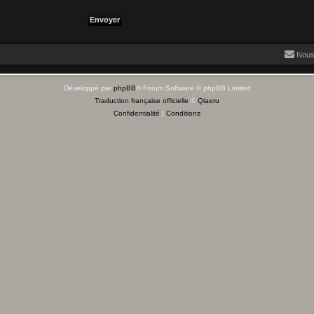
Nous
Développé par
phpBB
® Forum Software © phpBB Limited
Traduction française officielle
©
Qiaeru
Confidentialité
|
Conditions