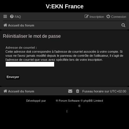
V:EKN France
FAQ
Inscription
Connexion
R
Accueil du forum
e
Réinitialiser le mot de passe
c
h
Adresse de courriel :
Cette adresse doit correspondre à l’adresse de courriel associée à votre compte. Si
e
vous ne l’avez jamais modifié depuis le panneau de contrôle de l’utilisateur, il s’agit de
l’adresse de courriel que vous avez spécifiée lors de votre inscription.
r
c
h
e
r
Accueil du forum
Fuseau horaire sur
UTC+02:00
Développé par
phpBB
® Forum Software © phpBB Limited
Traduction française officielle
©
Qiaeru
Confidentialité
|
Conditions