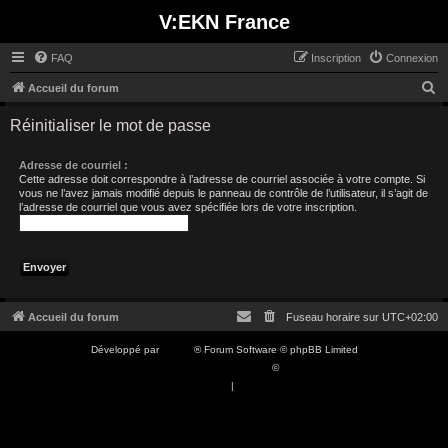
V:EKN France
FAQ
Inscription
Connexion
R
Accueil du forum
e
Réinitialiser le mot de passe
c
h
Adresse de courriel :
Cette adresse doit correspondre à l’adresse de courriel associée à votre compte. Si
e
vous ne l’avez jamais modifié depuis le panneau de contrôle de l’utilisateur, il s’agit de
l’adresse de courriel que vous avez spécifiée lors de votre inscription.
r
c
h
e
r
Accueil du forum
Fuseau horaire sur
UTC+02:00
Développé par
phpBB
® Forum Software © phpBB Limited
Traduction française officielle
©
Qiaeru
Confidentialité
|
Conditions