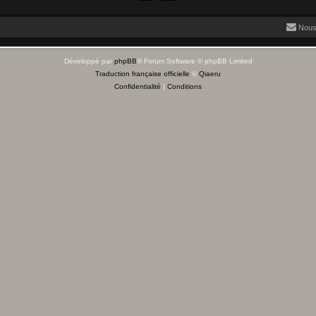
Nous
Développé par
phpBB
® Forum Software © phpBB Limited
Traduction française officielle
©
Qiaeru
Confidentialité
|
Conditions