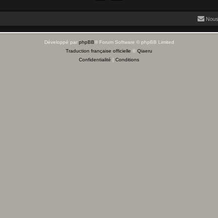
Nous
Développé par
phpBB
® Forum Software © phpBB Limited
Traduction française officielle
©
Qiaeru
Confidentialité
|
Conditions