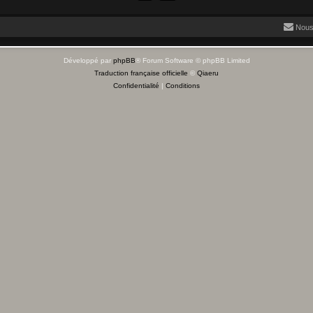
Nous
Développé par
phpBB
® Forum Software © phpBB Limited
Traduction française officielle
©
Qiaeru
Confidentialité
|
Conditions