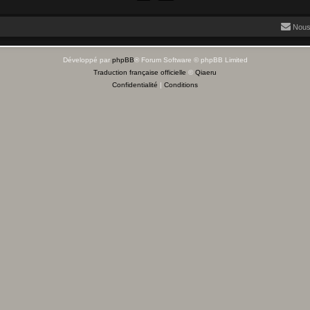
Nous
Développé par
phpBB
® Forum Software © phpBB Limited
Traduction française officielle
©
Qiaeru
Confidentialité
|
Conditions