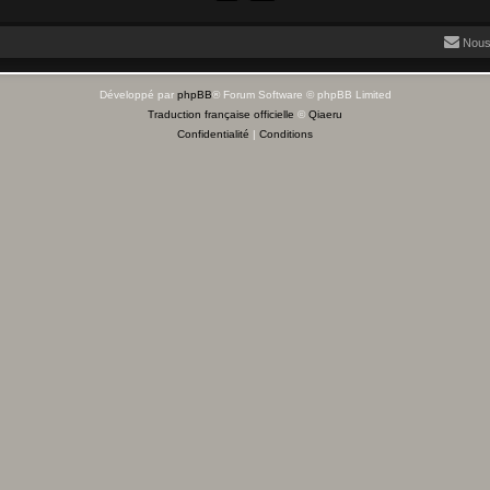
Nous
Développé par
phpBB
® Forum Software © phpBB Limited
Traduction française officielle
©
Qiaeru
Confidentialité
|
Conditions