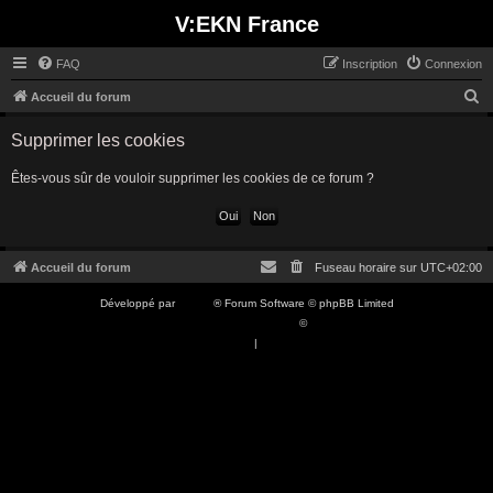
V:EKN France
FAQ
Inscription
Connexion
R
Accueil du forum
e
Supprimer les cookies
c
h
Êtes-vous sûr de vouloir supprimer les cookies de ce forum ?
e
r
c
Accueil du forum
Fuseau horaire sur
UTC+02:00
h
Développé par
phpBB
® Forum Software © phpBB Limited
e
Traduction française officielle
©
Qiaeru
r
Confidentialité
|
Conditions