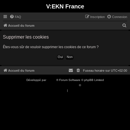
V:EKN France
FAQ
Inscription
Connexion
R
Accueil du forum
e
Supprimer les cookies
c
h
Êtes-vous sûr de vouloir supprimer les cookies de ce forum ?
e
r
c
Accueil du forum
Fuseau horaire sur
UTC+02:00
h
Développé par
phpBB
® Forum Software © phpBB Limited
e
Traduction française officielle
©
Qiaeru
r
Confidentialité
|
Conditions