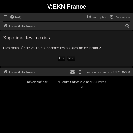
V:EKN France
FAQ
Inscription
Connexion
R
Accueil du forum
e
Supprimer les cookies
c
h
Êtes-vous sûr de vouloir supprimer les cookies de ce forum ?
e
r
c
Accueil du forum
Fuseau horaire sur
UTC+02:00
h
Développé par
phpBB
® Forum Software © phpBB Limited
e
Traduction française officielle
©
Qiaeru
r
Confidentialité
|
Conditions