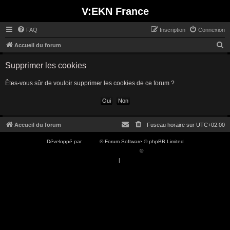
V:EKN France
FAQ
Inscription
Connexion
R
Accueil du forum
e
Supprimer les cookies
c
h
Êtes-vous sûr de vouloir supprimer les cookies de ce forum ?
e
r
c
Accueil du forum
Fuseau horaire sur
UTC+02:00
h
Développé par
phpBB
® Forum Software © phpBB Limited
e
Traduction française officielle
©
Qiaeru
r
Confidentialité
|
Conditions