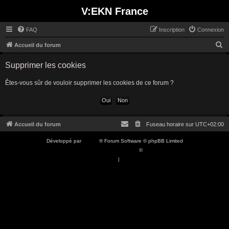
V:EKN France
FAQ
Inscription
Connexion
R
Accueil du forum
e
Supprimer les cookies
c
h
Êtes-vous sûr de vouloir supprimer les cookies de ce forum ?
e
r
c
Accueil du forum
Fuseau horaire sur
UTC+02:00
h
Développé par
phpBB
® Forum Software © phpBB Limited
e
Traduction française officielle
©
Qiaeru
r
Confidentialité
|
Conditions