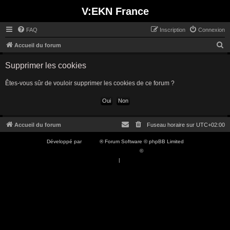
V:EKN France
FAQ
Inscription
Connexion
R
Accueil du forum
e
Supprimer les cookies
c
h
Êtes-vous sûr de vouloir supprimer les cookies de ce forum ?
e
r
c
Accueil du forum
Fuseau horaire sur
UTC+02:00
h
Développé par
phpBB
® Forum Software © phpBB Limited
e
Traduction française officielle
©
Qiaeru
r
Confidentialité
|
Conditions