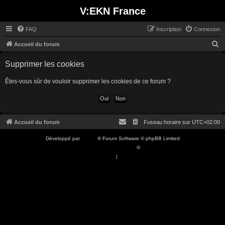
V:EKN France
FAQ
Inscription
Connexion
R
Accueil du forum
e
Supprimer les cookies
c
h
Êtes-vous sûr de vouloir supprimer les cookies de ce forum ?
e
r
c
Accueil du forum
Fuseau horaire sur
UTC+02:00
h
Développé par
phpBB
® Forum Software © phpBB Limited
e
Traduction française officielle
©
Qiaeru
r
Confidentialité
|
Conditions