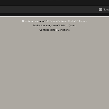
Nous
Développé par
phpBB
® Forum Software © phpBB Limited
Traduction française officielle
©
Qiaeru
Confidentialité
|
Conditions