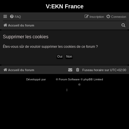
V:EKN France
FAQ
Inscription
Connexion
R
Accueil du forum
e
Supprimer les cookies
c
h
Êtes-vous sûr de vouloir supprimer les cookies de ce forum ?
e
r
c
Accueil du forum
Fuseau horaire sur
UTC+02:00
h
Développé par
phpBB
® Forum Software © phpBB Limited
e
Traduction française officielle
©
Qiaeru
r
Confidentialité
|
Conditions