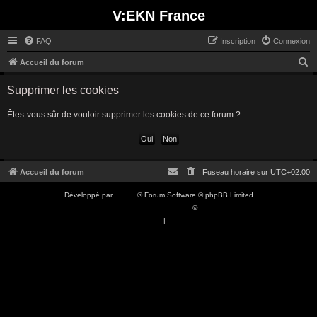
V:EKN France
FAQ
Inscription
Connexion
R
Accueil du forum
e
Supprimer les cookies
c
h
Êtes-vous sûr de vouloir supprimer les cookies de ce forum ?
e
r
c
Accueil du forum
Fuseau horaire sur
UTC+02:00
h
Développé par
phpBB
® Forum Software © phpBB Limited
e
Traduction française officielle
©
Qiaeru
r
Confidentialité
|
Conditions