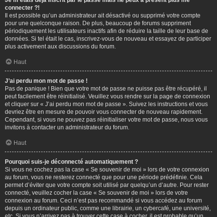
Je m’étais déjà inscrit par le passé mais ne peux à présent plus me
connecter ?!
Il est possible qu’un administrateur ait désactivé ou supprimé votre compte
pour une quelconque raison. De plus, beaucoup de forums suppriment
périodiquement les utilisateurs inactifs afin de réduire la taille de leur base de
données. Si tel était le cas, inscrivez-vous de nouveau et essayez de participer
plus activement aux discussions du forum.
Haut
J’ai perdu mon mot de passe !
Pas de panique ! Bien que votre mot de passe ne puisse pas être récupéré, il
peut facilement être réinitialisé. Veuillez vous rendre sur la page de connexion
et cliquer sur « J’ai perdu mon mot de passe ». Suivez les instructions et vous
devriez être en mesure de pouvoir vous connecter de nouveau rapidement.
Cependant, si vous ne pouvez pas réinitialiser votre mot de passe, nous vous
invitons à contacter un administrateur du forum.
Haut
Pourquoi suis-je déconnecté automatiquement ?
Si vous ne cochez pas la case « Se souvenir de moi » lors de votre connexion
au forum, vous ne resterez connecté que pour une période prédéfinie. Cela
permet d’éviter que votre compte soit utilisé par quelqu’un d’autre. Pour rester
connecté, veuillez cocher la case « Se souvenir de moi » lors de votre
connexion au forum. Ceci n’est pas recommandé si vous accédez au forum
depuis un ordinateur public, comme une librairie, un cybercafé, une université,
etc. Si vous n’arrivez pas à trouver cette case à cocher, il est probable qu’un