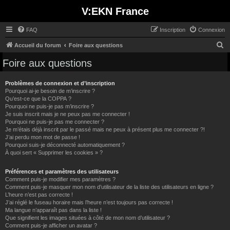
V:EKN France
FAQ
Inscription
Connexion
R
Accueil du forum
Foire aux questions
e
Foire aux questions
c
h
Problèmes de connexion et d’inscription
Pourquoi ai-je besoin de m’inscrire ?
e
Qu’est-ce que la COPPA ?
Pourquoi ne puis-je pas m’inscrire ?
r
Je suis inscrit mais je ne peux pas me connecter !
c
Pourquoi ne puis-je pas me connecter ?
Je m’étais déjà inscrit par le passé mais ne peux à présent plus me connecter ?!
h
J’ai perdu mon mot de passe !
e
Pourquoi suis-je déconnecté automatiquement ?
À quoi sert « Supprimer les cookies » ?
r
Préférences et paramètres des utilisateurs
Comment puis-je modifier mes paramètres ?
Comment puis-je masquer mon nom d’utilisateur de la liste des utilisateurs en ligne ?
L’heure n’est pas correcte !
J’ai réglé le fuseau horaire mais l’heure n’est toujours pas correcte !
Ma langue n’apparaît pas dans la liste !
Que signifient les images situées à côté de mon nom d’utilisateur ?
Comment puis-je afficher un avatar ?