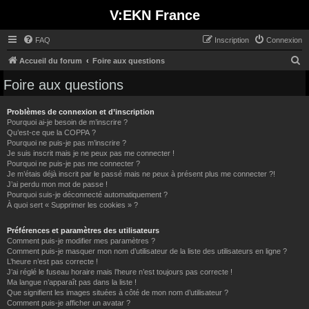
V:EKN France
FAQ
Inscription
Connexion
R
Accueil du forum
Foire aux questions
e
Foire aux questions
c
h
Problèmes de connexion et d’inscription
Pourquoi ai-je besoin de m’inscrire ?
e
Qu’est-ce que la COPPA ?
Pourquoi ne puis-je pas m’inscrire ?
r
Je suis inscrit mais je ne peux pas me connecter !
c
Pourquoi ne puis-je pas me connecter ?
Je m’étais déjà inscrit par le passé mais ne peux à présent plus me connecter ?!
h
J’ai perdu mon mot de passe !
e
Pourquoi suis-je déconnecté automatiquement ?
À quoi sert « Supprimer les cookies » ?
r
Préférences et paramètres des utilisateurs
Comment puis-je modifier mes paramètres ?
Comment puis-je masquer mon nom d’utilisateur de la liste des utilisateurs en ligne ?
L’heure n’est pas correcte !
J’ai réglé le fuseau horaire mais l’heure n’est toujours pas correcte !
Ma langue n’apparaît pas dans la liste !
Que signifient les images situées à côté de mon nom d’utilisateur ?
Comment puis-je afficher un avatar ?