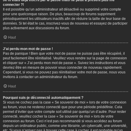
Je m’étais déjà inscrit par le passé mais ne peux à présent plus me
connecter ?!
Il est possible qu’un administrateur ait désactivé ou supprimé votre compte
pour une quelconque raison. De plus, beaucoup de forums suppriment
périodiquement les utilisateurs inactifs afin de réduire la taille de leur base de
données. Si tel était le cas, inscrivez-vous de nouveau et essayez de participer
plus activement aux discussions du forum.
Haut
J’ai perdu mon mot de passe !
Pas de panique ! Bien que votre mot de passe ne puisse pas être récupéré, il
peut facilement être réinitialisé. Veuillez vous rendre sur la page de connexion
et cliquer sur « J’ai perdu mon mot de passe ». Suivez les instructions et vous
devriez être en mesure de pouvoir vous connecter de nouveau rapidement.
Cependant, si vous ne pouvez pas réinitialiser votre mot de passe, nous vous
invitons à contacter un administrateur du forum.
Haut
Pourquoi suis-je déconnecté automatiquement ?
Si vous ne cochez pas la case « Se souvenir de moi » lors de votre connexion
au forum, vous ne resterez connecté que pour une période prédéfinie. Cela
permet d’éviter que votre compte soit utilisé par quelqu’un d’autre. Pour rester
connecté, veuillez cocher la case « Se souvenir de moi » lors de votre
connexion au forum. Ceci n’est pas recommandé si vous accédez au forum
depuis un ordinateur public, comme une librairie, un cybercafé, une université,
etc. Si vous n’arrivez pas à trouver cette case à cocher, il est probable qu’un