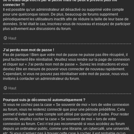
Je m’étais déjà inscrit par le passé mais ne peux à présent plus me
connecter ?!
Il est possible qu’un administrateur ait désactivé ou supprimé votre compte
pour une quelconque raison. De plus, beaucoup de forums suppriment
périodiquement les utilisateurs inactifs afin de réduire la taille de leur base de
données. Si tel était le cas, inscrivez-vous de nouveau et essayez de participer
plus activement aux discussions du forum.
Haut
J’ai perdu mon mot de passe !
Pas de panique ! Bien que votre mot de passe ne puisse pas être récupéré, il
peut facilement être réinitialisé. Veuillez vous rendre sur la page de connexion
et cliquer sur « J’ai perdu mon mot de passe ». Suivez les instructions et vous
devriez être en mesure de pouvoir vous connecter de nouveau rapidement.
Cependant, si vous ne pouvez pas réinitialiser votre mot de passe, nous vous
invitons à contacter un administrateur du forum.
Haut
Pourquoi suis-je déconnecté automatiquement ?
Si vous ne cochez pas la case « Se souvenir de moi » lors de votre connexion
au forum, vous ne resterez connecté que pour une période prédéfinie. Cela
permet d’éviter que votre compte soit utilisé par quelqu’un d’autre. Pour rester
connecté, veuillez cocher la case « Se souvenir de moi » lors de votre
connexion au forum. Ceci n’est pas recommandé si vous accédez au forum
depuis un ordinateur public, comme une librairie, un cybercafé, une université,
etc. Si vous n’arrivez pas à trouver cette case à cocher, il est probable qu’un