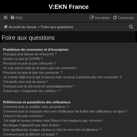
V:EKN France
FAQ
Inscription
Connexion
R
Accueil du forum
Foire aux questions
e
Foire aux questions
c
h
Problèmes de connexion et d’inscription
Pourquoi ai-je besoin de m’inscrire ?
e
Qu’est-ce que la COPPA ?
Pourquoi ne puis-je pas m’inscrire ?
r
Je suis inscrit mais je ne peux pas me connecter !
c
Pourquoi ne puis-je pas me connecter ?
Je m’étais déjà inscrit par le passé mais ne peux à présent plus me connecter ?!
h
J’ai perdu mon mot de passe !
e
Pourquoi suis-je déconnecté automatiquement ?
À quoi sert « Supprimer les cookies » ?
r
Préférences et paramètres des utilisateurs
Comment puis-je modifier mes paramètres ?
Comment puis-je masquer mon nom d’utilisateur de la liste des utilisateurs en ligne ?
L’heure n’est pas correcte !
J’ai réglé le fuseau horaire mais l’heure n’est toujours pas correcte !
Ma langue n’apparaît pas dans la liste !
Que signifient les images situées à côté de mon nom d’utilisateur ?
Comment puis-je afficher un avatar ?