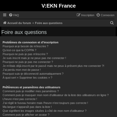
V:EKN France
FAQ
Inscription
Connexion
R
Accueil du forum
Foire aux questions
e
Foire aux questions
c
h
Problèmes de connexion et d’inscription
Pourquoi ai-je besoin de m’inscrire ?
e
Qu’est-ce que la COPPA ?
Pourquoi ne puis-je pas m’inscrire ?
r
Je suis inscrit mais je ne peux pas me connecter !
c
Pourquoi ne puis-je pas me connecter ?
Je m’étais déjà inscrit par le passé mais ne peux à présent plus me connecter ?!
h
J’ai perdu mon mot de passe !
e
Pourquoi suis-je déconnecté automatiquement ?
À quoi sert « Supprimer les cookies » ?
r
Préférences et paramètres des utilisateurs
Comment puis-je modifier mes paramètres ?
Comment puis-je masquer mon nom d’utilisateur de la liste des utilisateurs en ligne ?
L’heure n’est pas correcte !
J’ai réglé le fuseau horaire mais l’heure n’est toujours pas correcte !
Ma langue n’apparaît pas dans la liste !
Que signifient les images situées à côté de mon nom d’utilisateur ?
Comment puis-je afficher un avatar ?