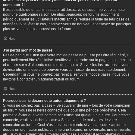
Je m’étais déjà inscrit par le passé mais ne peux à présent plus me
connecter ?!
Il est possible qu’un administrateur ait désactivé ou supprimé votre compte
pour une quelconque raison. De plus, beaucoup de forums suppriment
périodiquement les utilisateurs inactifs afin de réduire la taille de leur base de
données. Si tel était le cas, inscrivez-vous de nouveau et essayez de participer
plus activement aux discussions du forum.
Haut
J’ai perdu mon mot de passe !
Pas de panique ! Bien que votre mot de passe ne puisse pas être récupéré, il
peut facilement être réinitialisé. Veuillez vous rendre sur la page de connexion
et cliquer sur « J’ai perdu mon mot de passe ». Suivez les instructions et vous
devriez être en mesure de pouvoir vous connecter de nouveau rapidement.
Cependant, si vous ne pouvez pas réinitialiser votre mot de passe, nous vous
invitons à contacter un administrateur du forum.
Haut
Pourquoi suis-je déconnecté automatiquement ?
Si vous ne cochez pas la case « Se souvenir de moi » lors de votre connexion
au forum, vous ne resterez connecté que pour une période prédéfinie. Cela
permet d’éviter que votre compte soit utilisé par quelqu’un d’autre. Pour rester
connecté, veuillez cocher la case « Se souvenir de moi » lors de votre
connexion au forum. Ceci n’est pas recommandé si vous accédez au forum
depuis un ordinateur public, comme une librairie, un cybercafé, une université,
etc. Si vous n’arrivez pas à trouver cette case à cocher, il est probable qu’un