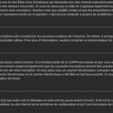
t une loi des États-Unis d’Amérique qui demande aux sites internet collectant pot
 des mineurs concernés. Si vous ne savez pas si cette loi s’applique également au
 pourra vous renseigner. Veuillez noter que phpBB Limited et que les propriétaires
ue l’assistance porte sur la question « Qui dois-je contacter à propos de problèmes 
inscriptions afin d’empêcher les nouveaux visiteurs de s’inscrire. De même, il est é
s souhaitez utiliser. Pour plus d’informations, veuillez contacter un administrateur du
t de passe soient corrects. Si la fonctionnalité de la COPPA est activée et que vous 
ains forums exigeront également que les nouvelles inscriptions doivent être activée
te lors de votre inscription. Si vous aviez reçu un courrier électronique, consultez l
r électronique ou le courrier électronique a été filtré en tant que pourriel. Si vo
rateur du forum.
out que votre nom d’utilisateur et votre mot de passe soient corrects. Si tel est le
iétaire du site internet ait un problème de configuration et qu’il soit nécessaire de l