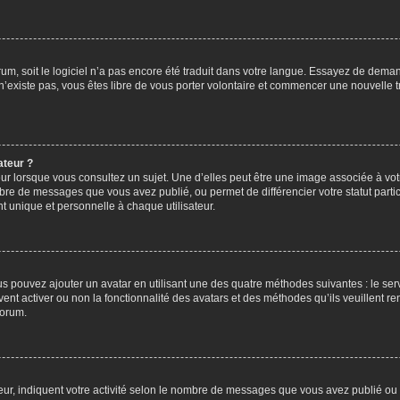
orum, soit le logiciel n’a pas encore été traduit dans votre langue. Essayez de deman
 n’existe pas, vous êtes libre de vous porter volontaire et commencer une nouvelle t
ateur ?
ur lorsque vous consultez un sujet. Une d’elles peut être une image associée à vo
mbre de messages que vous avez publié, ou permet de différencier votre statut parti
 unique et personnelle à chaque utilisateur.
ous pouvez ajouter un avatar en utilisant une des quatre méthodes suivantes : le serv
ent activer ou non la fonctionnalité des avatars et des méthodes qu’ils veuillent ren
forum.
ur, indiquent votre activité selon le nombre de messages que vous avez publié ou id