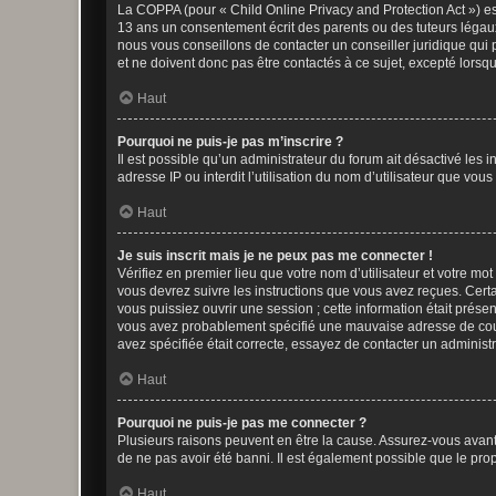
La COPPA (pour « Child Online Privacy and Protection Act ») es
13 ans un consentement écrit des parents ou des tuteurs légaux
nous vous conseillons de contacter un conseiller juridique qui
et ne doivent donc pas être contactés à ce sujet, excepté lorsq
Haut
Pourquoi ne puis-je pas m’inscrire ?
Il est possible qu’un administrateur du forum ait désactivé les 
adresse IP ou interdit l’utilisation du nom d’utilisateur que vou
Haut
Je suis inscrit mais je ne peux pas me connecter !
Vérifiez en premier lieu que votre nom d’utilisateur et votre mo
vous devrez suivre les instructions que vous avez reçues. Cert
vous puissiez ouvrir une session ; cette information était présen
vous avez probablement spécifié une mauvaise adresse de courrie
avez spécifiée était correcte, essayez de contacter un administ
Haut
Pourquoi ne puis-je pas me connecter ?
Plusieurs raisons peuvent en être la cause. Assurez-vous avant t
de ne pas avoir été banni. Il est également possible que le propr
Haut