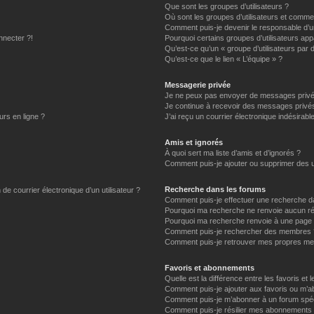
Que sont les groupes d’utilisateurs ?
Où sont les groupes d’utilisateurs et commen
Comment puis-je devenir le responsable d’un
nnecter ?!
Pourquoi certains groupes d’utilisateurs app
Qu’est-ce qu’un « groupe d’utilisateurs par 
Qu’est-ce que le lien « L’équipe » ?
Messagerie privée
Je ne peux pas envoyer de messages privé
Je continue à recevoir des messages privés 
urs en ligne ?
J’ai reçu un courrier électronique indésirabl
Amis et ignorés
À quoi sert ma liste d’amis et d’ignorés ?
Comment puis-je ajouter ou supprimer des uti
Recherche dans les forums
de courrier électronique d’un utilisateur ?
Comment puis-je effectuer une recherche d
Pourquoi ma recherche ne renvoie aucun ré
Pourquoi ma recherche renvoie à une page 
Comment puis-je rechercher des membres 
Comment puis-je retrouver mes propres me
Favoris et abonnements
Quelle est la différence entre les favoris e
Comment puis-je ajouter aux favoris ou m’ab
Comment puis-je m’abonner à un forum spéc
Comment puis-je résilier mes abonnements