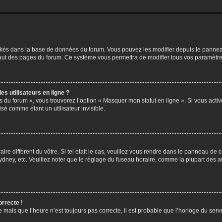
ockés dans la base de données du forum. Vous pouvez les modifier depuis le panneau 
haut des pages du forum. Ce système vous permettra de modifier tous vos paramètre
s utilisateurs en ligne ?
s du forum », vous trouverez l’option « Masquer mon statut en ligne ». Si vous activ
é comme étant un utilisateur invisible.
aire différent du vôtre. Si tel était le cas, veuillez vous rendre dans le panneau de co
ey, etc. Veuillez noter que le réglage du fuseau horaire, comme la plupart des autr
orrecte !
 mais que l’heure n’est toujours pas correcte, il est probable que l’horloge du serve