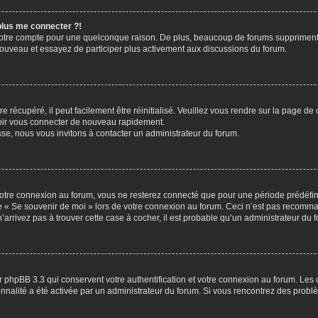
 plus me connecter ?!
votre compte pour une quelconque raison. De plus, beaucoup de forums suppriment pér
 nouveau et essayez de participer plus activement aux discussions du forum.
 récupéré, il peut facilement être réinitialisé. Veuillez vous rendre sur la page de
voir vous connecter de nouveau rapidement.
sse, nous vous invitons à contacter un administrateur du forum.
otre connexion au forum, vous ne resterez connecté que pour une période prédéfinie
se « Se souvenir de moi » lors de votre connexion au forum. Ceci n’est pas recomm
’arrivez pas à trouver cette case à cocher, il est probable qu’un administrateur du fo
 phpBB 3.3 qui conservent votre authentification et votre connexion au forum. Les 
tionnalité a été activée par un administrateur du forum. Si vous rencontrez des pro