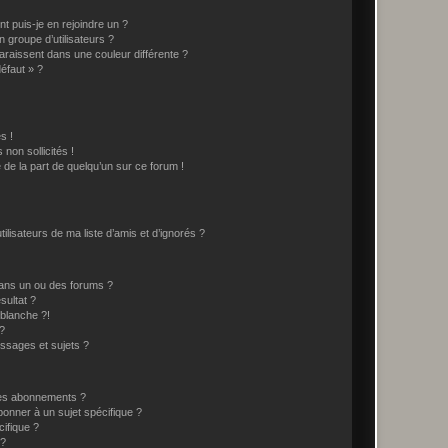
t puis-je en rejoindre un ?
 groupe d’utilisateurs ?
araissent dans une couleur différente ?
défaut » ?
s !
non sollicités !
e de la part de quelqu’un sur ce forum !
lisateurs de ma liste d’amis et d’ignorés ?
ans un ou des forums ?
sultat ?
blanche ?!
?
ssages et sujets ?
t les abonnements ?
onner à un sujet spécifique ?
ifique ?
 ?