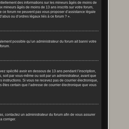
entiellement des informations sur les mineurs âgés de moins de
x mineurs âgés de moins de 13 ans inscrits sur votre forum,
 de ce forum ne peuvent pas vous proposer d’assistance légale
d’abus ou d’ordres légaux liés à ce forum ? ».
galement possible qu’un administrateur du forum ait banni votre
 forum.
avez spécifié avoir en dessous de 13 ans pendant l’inscription,
s, soit par vous-même ou soit par un administrateur, avant que
es instructions. Si vous ne recevez pas de courrier électronique,
us êtes certain que l’adresse de courrier électronique que vous
 cas, contactez un administrateur du forum afin de vous assurer
a corriger.