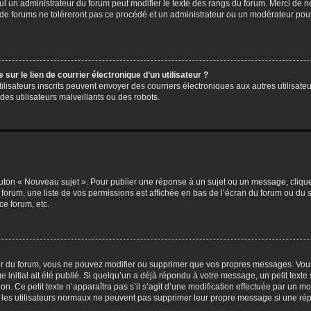
eul un administrateur du forum peut modifier le texte des rangs du forum. Merci de 
de forums ne toléreront pas ce procédé et un administrateur ou un modérateur pou
ur le lien de courrier électronique d’un utilisateur ?
s utilisateurs inscrits peuvent envoyer des courriers électroniques aux autres utili
es utilisateurs malveillants ou des robots.
outon « Nouveau sujet ». Pour publier une réponse à un sujet ou un message, cliqu
 forum, une liste de vos permissions est affichée en bas de l’écran du forum ou du
ce forum, etc.
r du forum, vous ne pouvez modifier ou supprimer que vos propres messages. Vou
 initial ait été publié. Si quelqu’un a déjà répondu à votre message, un petit text
ion. Ce petit texte n’apparaîtra pas s’il s’agit d’une modification effectuée par un 
ue les utilisateurs normaux ne peuvent pas supprimer leur propre message si une ré