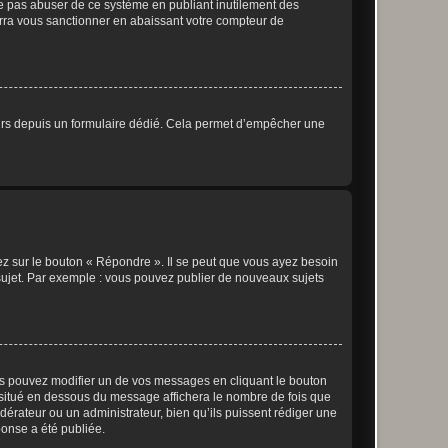
ne pas abuser de ce système en publiant inutilement des
rra vous sanctionner en abaissant votre compteur de
sateurs depuis un formulaire dédié. Cela permet d’empêcher une
ez sur le bouton « Répondre ». Il se peut que vous ayez besoin
 sujet. Par exemple : vous pouvez publier de nouveaux sujets
s pouvez modifier un de vos messages en cliquant le bouton
e situé en dessous du message affichera le nombre de fois que
modérateur ou un administrateur, bien qu’ils puissent rédiger une
ponse a été publiée.