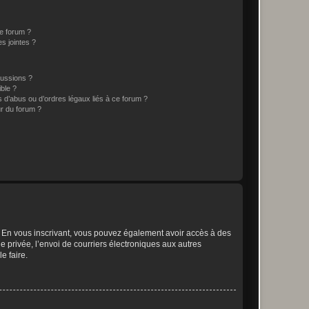
ce forum ?
s jointes ?
cussions ?
ible ?
 d’abus ou d’ordres légaux liés à ce forum ?
r du forum ?
ts. En vous inscrivant, vous pouvez également avoir accès à des
ie privée, l’envoi de courriers électroniques aux autres
e faire.