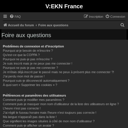
V:EKN France
FAQ
Inscription
Connexion
R
Accueil du forum
Foire aux questions
e
Foire aux questions
c
h
Problèmes de connexion et d’inscription
Pourquoi ai-je besoin de m’inscrire ?
e
Qu’est-ce que la COPPA ?
Pourquoi ne puis-je pas m’inscrire ?
r
Je suis inscrit mais je ne peux pas me connecter !
c
Pourquoi ne puis-je pas me connecter ?
Je m’étais déjà inscrit par le passé mais ne peux à présent plus me connecter ?!
h
J’ai perdu mon mot de passe !
e
Pourquoi suis-je déconnecté automatiquement ?
À quoi sert « Supprimer les cookies » ?
r
Préférences et paramètres des utilisateurs
Comment puis-je modifier mes paramètres ?
Comment puis-je masquer mon nom d’utilisateur de la liste des utilisateurs en ligne ?
L’heure n’est pas correcte !
J’ai réglé le fuseau horaire mais l’heure n’est toujours pas correcte !
Ma langue n’apparaît pas dans la liste !
Que signifient les images situées à côté de mon nom d’utilisateur ?
Comment puis-je afficher un avatar ?