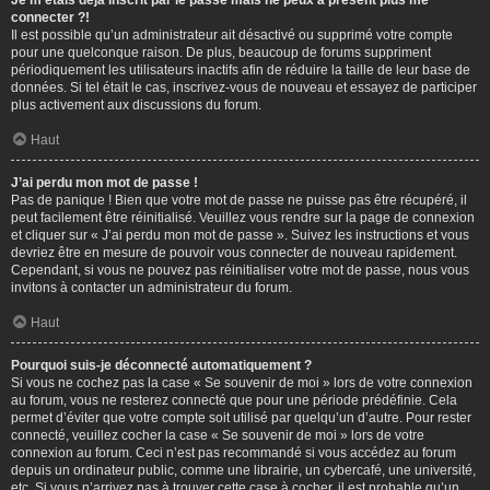
Je m’étais déjà inscrit par le passé mais ne peux à présent plus me
connecter ?!
Il est possible qu’un administrateur ait désactivé ou supprimé votre compte
pour une quelconque raison. De plus, beaucoup de forums suppriment
périodiquement les utilisateurs inactifs afin de réduire la taille de leur base de
données. Si tel était le cas, inscrivez-vous de nouveau et essayez de participer
plus activement aux discussions du forum.
Haut
J’ai perdu mon mot de passe !
Pas de panique ! Bien que votre mot de passe ne puisse pas être récupéré, il
peut facilement être réinitialisé. Veuillez vous rendre sur la page de connexion
et cliquer sur « J’ai perdu mon mot de passe ». Suivez les instructions et vous
devriez être en mesure de pouvoir vous connecter de nouveau rapidement.
Cependant, si vous ne pouvez pas réinitialiser votre mot de passe, nous vous
invitons à contacter un administrateur du forum.
Haut
Pourquoi suis-je déconnecté automatiquement ?
Si vous ne cochez pas la case « Se souvenir de moi » lors de votre connexion
au forum, vous ne resterez connecté que pour une période prédéfinie. Cela
permet d’éviter que votre compte soit utilisé par quelqu’un d’autre. Pour rester
connecté, veuillez cocher la case « Se souvenir de moi » lors de votre
connexion au forum. Ceci n’est pas recommandé si vous accédez au forum
depuis un ordinateur public, comme une librairie, un cybercafé, une université,
etc. Si vous n’arrivez pas à trouver cette case à cocher, il est probable qu’un