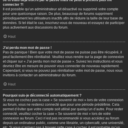
Je m’étais déjà inscrit par le passé mais ne peux à présent plus me
connecter ?!
Il est possible qu’un administrateur ait désactivé ou supprimé votre compte
pour une quelconque raison. De plus, beaucoup de forums suppriment
périodiquement les utilisateurs inactifs afin de réduire la taille de leur base de
données. Si tel était le cas, inscrivez-vous de nouveau et essayez de participer
plus activement aux discussions du forum.
Haut
J’ai perdu mon mot de passe !
Pas de panique ! Bien que votre mot de passe ne puisse pas être récupéré, il
peut facilement être réinitialisé. Veuillez vous rendre sur la page de connexion
et cliquer sur « J’ai perdu mon mot de passe ». Suivez les instructions et vous
devriez être en mesure de pouvoir vous connecter de nouveau rapidement.
Cependant, si vous ne pouvez pas réinitialiser votre mot de passe, nous vous
invitons à contacter un administrateur du forum.
Haut
Pourquoi suis-je déconnecté automatiquement ?
Si vous ne cochez pas la case « Se souvenir de moi » lors de votre connexion
au forum, vous ne resterez connecté que pour une période prédéfinie. Cela
permet d’éviter que votre compte soit utilisé par quelqu’un d’autre. Pour rester
connecté, veuillez cocher la case « Se souvenir de moi » lors de votre
connexion au forum. Ceci n’est pas recommandé si vous accédez au forum
depuis un ordinateur public, comme une librairie, un cybercafé, une université,
etc. Si vous n’arrivez pas à trouver cette case à cocher, il est probable qu’un