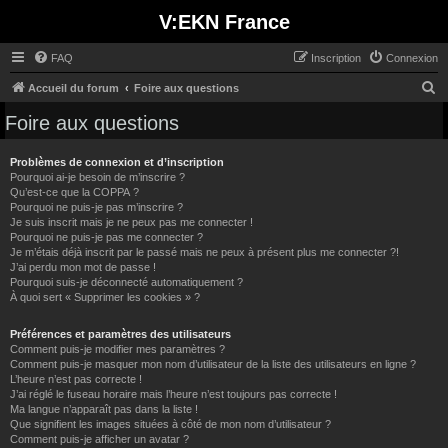
V:EKN France
FAQ
Inscription
Connexion
R
Accueil du forum
Foire aux questions
e
Foire aux questions
c
h
Problèmes de connexion et d’inscription
Pourquoi ai-je besoin de m’inscrire ?
e
Qu’est-ce que la COPPA ?
Pourquoi ne puis-je pas m’inscrire ?
r
Je suis inscrit mais je ne peux pas me connecter !
c
Pourquoi ne puis-je pas me connecter ?
Je m’étais déjà inscrit par le passé mais ne peux à présent plus me connecter ?!
h
J’ai perdu mon mot de passe !
e
Pourquoi suis-je déconnecté automatiquement ?
À quoi sert « Supprimer les cookies » ?
r
Préférences et paramètres des utilisateurs
Comment puis-je modifier mes paramètres ?
Comment puis-je masquer mon nom d’utilisateur de la liste des utilisateurs en ligne ?
L’heure n’est pas correcte !
J’ai réglé le fuseau horaire mais l’heure n’est toujours pas correcte !
Ma langue n’apparaît pas dans la liste !
Que signifient les images situées à côté de mon nom d’utilisateur ?
Comment puis-je afficher un avatar ?