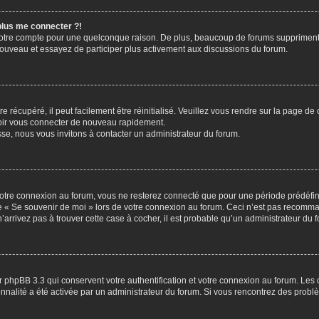
 plus me connecter ?!
votre compte pour une quelconque raison. De plus, beaucoup de forums suppriment pér
 nouveau et essayez de participer plus activement aux discussions du forum.
 récupéré, il peut facilement être réinitialisé. Veuillez vous rendre sur la page de
voir vous connecter de nouveau rapidement.
sse, nous vous invitons à contacter un administrateur du forum.
otre connexion au forum, vous ne resterez connecté que pour une période prédéfinie
se « Se souvenir de moi » lors de votre connexion au forum. Ceci n’est pas recomm
’arrivez pas à trouver cette case à cocher, il est probable qu’un administrateur du fo
 phpBB 3.3 qui conservent votre authentification et votre connexion au forum. Les 
tionnalité a été activée par un administrateur du forum. Si vous rencontrez des pro