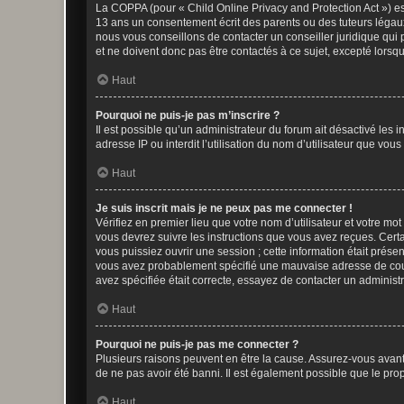
La COPPA (pour « Child Online Privacy and Protection Act ») es
13 ans un consentement écrit des parents ou des tuteurs légaux
nous vous conseillons de contacter un conseiller juridique qui
et ne doivent donc pas être contactés à ce sujet, excepté lorsq
Haut
Pourquoi ne puis-je pas m’inscrire ?
Il est possible qu’un administrateur du forum ait désactivé les 
adresse IP ou interdit l’utilisation du nom d’utilisateur que vou
Haut
Je suis inscrit mais je ne peux pas me connecter !
Vérifiez en premier lieu que votre nom d’utilisateur et votre mo
vous devrez suivre les instructions que vous avez reçues. Cert
vous puissiez ouvrir une session ; cette information était présen
vous avez probablement spécifié une mauvaise adresse de courrie
avez spécifiée était correcte, essayez de contacter un administ
Haut
Pourquoi ne puis-je pas me connecter ?
Plusieurs raisons peuvent en être la cause. Assurez-vous avant t
de ne pas avoir été banni. Il est également possible que le propr
Haut