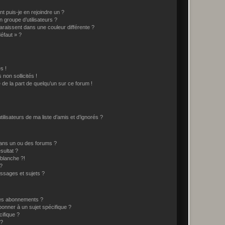
t puis-je en rejoindre un ?
 groupe d’utilisateurs ?
araissent dans une couleur différente ?
défaut » ?
s !
non sollicités !
e de la part de quelqu’un sur ce forum !
lisateurs de ma liste d’amis et d’ignorés ?
ans un ou des forums ?
sultat ?
blanche ?!
?
ssages et sujets ?
t les abonnements ?
onner à un sujet spécifique ?
ifique ?
 ?