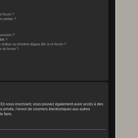
ce forum ?
s jointes ?
cussions ?
ible ?
 d’abus ou d’ordres légaux liés à ce forum ?
r du forum ?
ts. En vous inscrivant, vous pouvez également avoir accès à des
ie privée, l’envoi de courriers électroniques aux autres
e faire.