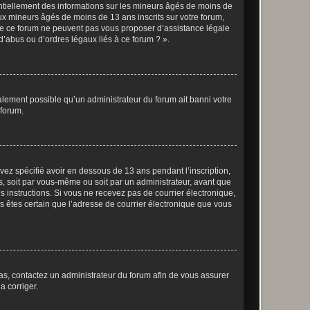
entiellement des informations sur les mineurs âgés de moins de
x mineurs âgés de moins de 13 ans inscrits sur votre forum,
 de ce forum ne peuvent pas vous proposer d’assistance légale
d’abus ou d’ordres légaux liés à ce forum ? ».
galement possible qu’un administrateur du forum ait banni votre
 forum.
avez spécifié avoir en dessous de 13 ans pendant l’inscription,
s, soit par vous-même ou soit par un administrateur, avant que
es instructions. Si vous ne recevez pas de courrier électronique,
us êtes certain que l’adresse de courrier électronique que vous
 cas, contactez un administrateur du forum afin de vous assurer
a corriger.