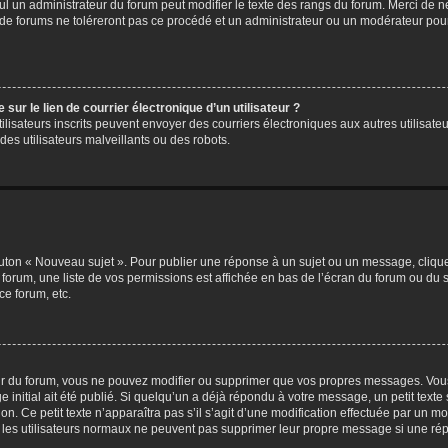
eul un administrateur du forum peut modifier le texte des rangs du forum. Merci de 
de forums ne toléreront pas ce procédé et un administrateur ou un modérateur pou
ur le lien de courrier électronique d’un utilisateur ?
s utilisateurs inscrits peuvent envoyer des courriers électroniques aux autres utili
es utilisateurs malveillants ou des robots.
outon « Nouveau sujet ». Pour publier une réponse à un sujet ou un message, cliqu
 forum, une liste de vos permissions est affichée en bas de l’écran du forum ou du
ce forum, etc.
r du forum, vous ne pouvez modifier ou supprimer que vos propres messages. Vou
 initial ait été publié. Si quelqu’un a déjà répondu à votre message, un petit text
ion. Ce petit texte n’apparaîtra pas s’il s’agit d’une modification effectuée par un 
ue les utilisateurs normaux ne peuvent pas supprimer leur propre message si une ré