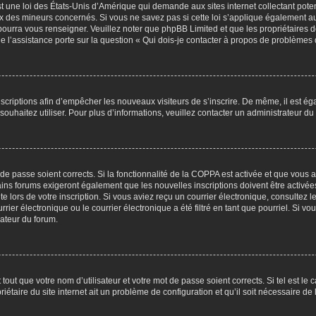
t une loi des États-Unis d’Amérique qui demande aux sites internet collectant pot
 des mineurs concernés. Si vous ne savez pas si cette loi s’applique également au
 pourra vous renseigner. Veuillez noter que phpBB Limited et que les propriétaires
ue l’assistance porte sur la question « Qui dois-je contacter à propos de problèmes 
inscriptions afin d’empêcher les nouveaux visiteurs de s’inscrire. De même, il est é
s souhaitez utiliser. Pour plus d’informations, veuillez contacter un administrateur du
t de passe soient corrects. Si la fonctionnalité de la COPPA est activée et que vous 
ains forums exigeront également que les nouvelles inscriptions doivent être activée
te lors de votre inscription. Si vous aviez reçu un courrier électronique, consultez l
r électronique ou le courrier électronique a été filtré en tant que pourriel. Si vo
rateur du forum.
out que votre nom d’utilisateur et votre mot de passe soient corrects. Si tel est le
iétaire du site internet ait un problème de configuration et qu’il soit nécessaire de l