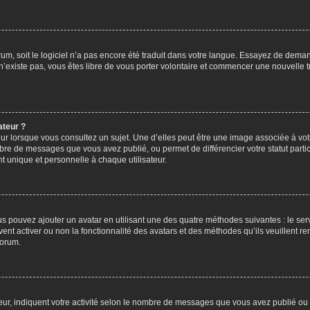
orum, soit le logiciel n’a pas encore été traduit dans votre langue. Essayez de deman
 n’existe pas, vous êtes libre de vous porter volontaire et commencer une nouvelle t
ateur ?
ur lorsque vous consultez un sujet. Une d’elles peut être une image associée à vo
mbre de messages que vous avez publié, ou permet de différencier votre statut parti
 unique et personnelle à chaque utilisateur.
ous pouvez ajouter un avatar en utilisant une des quatre méthodes suivantes : le serv
ent activer ou non la fonctionnalité des avatars et des méthodes qu’ils veuillent ren
forum.
ur, indiquent votre activité selon le nombre de messages que vous avez publié ou id