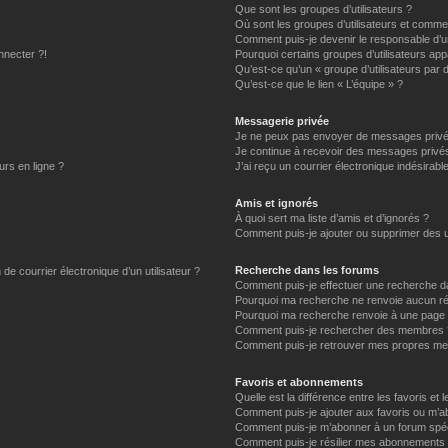
Que sont les groupes d’utilisateurs ?
Où sont les groupes d’utilisateurs et commen
Comment puis-je devenir le responsable d’un
nnecter ?!
Pourquoi certains groupes d’utilisateurs app
Qu’est-ce qu’un « groupe d’utilisateurs par 
Qu’est-ce que le lien « L’équipe » ?
Messagerie privée
Je ne peux pas envoyer de messages privé
Je continue à recevoir des messages privés 
urs en ligne ?
J’ai reçu un courrier électronique indésirabl
Amis et ignorés
À quoi sert ma liste d’amis et d’ignorés ?
Comment puis-je ajouter ou supprimer des uti
Recherche dans les forums
de courrier électronique d’un utilisateur ?
Comment puis-je effectuer une recherche d
Pourquoi ma recherche ne renvoie aucun ré
Pourquoi ma recherche renvoie à une page 
Comment puis-je rechercher des membres 
Comment puis-je retrouver mes propres me
Favoris et abonnements
Quelle est la différence entre les favoris e
Comment puis-je ajouter aux favoris ou m’ab
Comment puis-je m’abonner à un forum spéc
Comment puis-je résilier mes abonnements