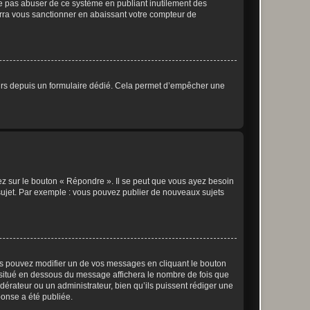
ne pas abuser de ce système en publiant inutilement des
rra vous sanctionner en abaissant votre compteur de
sateurs depuis un formulaire dédié. Cela permet d’empêcher une
ez sur le bouton « Répondre ». Il se peut que vous ayez besoin
 sujet. Par exemple : vous pouvez publier de nouveaux sujets
s pouvez modifier un de vos messages en cliquant le bouton
e situé en dessous du message affichera le nombre de fois que
modérateur ou un administrateur, bien qu’ils puissent rédiger une
ponse a été publiée.