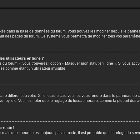
ockés dans la base de données du forum. Vous pouvez les modifier depuis le panneau 
haut des pages du forum. Ce système vous permettra de modifier tous vos paramètre
s utilisateurs en ligne ?
s du forum », vous trouverez l’option « Masquer mon statut en ligne ». Si vous activ
é comme étant un utilisateur invisible.
aire différent du vôtre. Si tel était le cas, veuillez vous rendre dans le panneau de co
ey, etc. Veuillez noter que le réglage du fuseau horaire, comme la plupart des autr
orrecte !
 mais que l’heure n’est toujours pas correcte, il est probable que l’horloge du serve