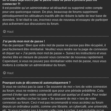
Je m’étais déjà inscrit par le passé mais ne peux à présent plus me
connecter ?!
Il est possible qu’un administrateur ait désactivé ou supprimé votre compte
pour une quelconque raison. De plus, beaucoup de forums suppriment
périodiquement les utilisateurs inactifs afin de réduire la taille de leur base de
données. Si tel était le cas, inscrivez-vous de nouveau et essayez de participer
plus activement aux discussions du forum.
Haut
J’ai perdu mon mot de passe !
Pas de panique ! Bien que votre mot de passe ne puisse pas être récupéré, il
peut facilement être réinitialisé. Veuillez vous rendre sur la page de connexion
et cliquer sur « J’ai perdu mon mot de passe ». Suivez les instructions et vous
devriez être en mesure de pouvoir vous connecter de nouveau rapidement.
Cependant, si vous ne pouvez pas réinitialiser votre mot de passe, nous vous
invitons à contacter un administrateur du forum.
Haut
Pourquoi suis-je déconnecté automatiquement ?
Si vous ne cochez pas la case « Se souvenir de moi » lors de votre connexion
au forum, vous ne resterez connecté que pour une période prédéfinie. Cela
permet d’éviter que votre compte soit utilisé par quelqu’un d’autre. Pour rester
connecté, veuillez cocher la case « Se souvenir de moi » lors de votre
connexion au forum. Ceci n’est pas recommandé si vous accédez au forum
depuis un ordinateur public, comme une librairie, un cybercafé, une université,
etc. Si vous n’arrivez pas à trouver cette case à cocher, il est probable qu’un