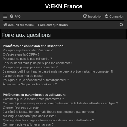
V:EKN France
FAQ
Inscription
Connexion
R
Accueil du forum
Foire aux questions
e
Foire aux questions
c
h
Problèmes de connexion et d’inscription
Pourquoi ai-je besoin de m’inscrire ?
e
Qu’est-ce que la COPPA ?
Pourquoi ne puis-je pas m’inscrire ?
r
Je suis inscrit mais je ne peux pas me connecter !
c
Pourquoi ne puis-je pas me connecter ?
Je m’étais déjà inscrit par le passé mais ne peux à présent plus me connecter ?!
h
J’ai perdu mon mot de passe !
e
Pourquoi suis-je déconnecté automatiquement ?
À quoi sert « Supprimer les cookies » ?
r
Préférences et paramètres des utilisateurs
Comment puis-je modifier mes paramètres ?
Comment puis-je masquer mon nom d’utilisateur de la liste des utilisateurs en ligne ?
L’heure n’est pas correcte !
J’ai réglé le fuseau horaire mais l’heure n’est toujours pas correcte !
Ma langue n’apparaît pas dans la liste !
Que signifient les images situées à côté de mon nom d’utilisateur ?
Comment puis-je afficher un avatar ?