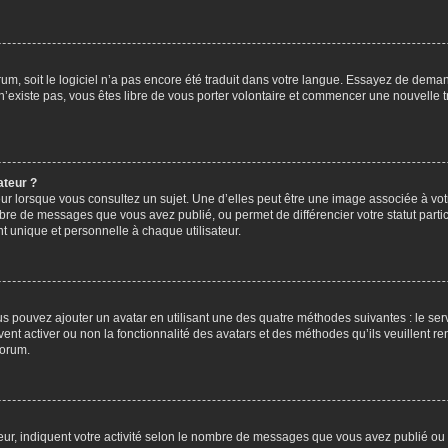
orum, soit le logiciel n’a pas encore été traduit dans votre langue. Essayez de deman
 n’existe pas, vous êtes libre de vous porter volontaire et commencer une nouvelle t
ateur ?
ur lorsque vous consultez un sujet. Une d’elles peut être une image associée à vo
mbre de messages que vous avez publié, ou permet de différencier votre statut parti
 unique et personnelle à chaque utilisateur.
ous pouvez ajouter un avatar en utilisant une des quatre méthodes suivantes : le serv
ent activer ou non la fonctionnalité des avatars et des méthodes qu’ils veuillent ren
forum.
ur, indiquent votre activité selon le nombre de messages que vous avez publié ou id