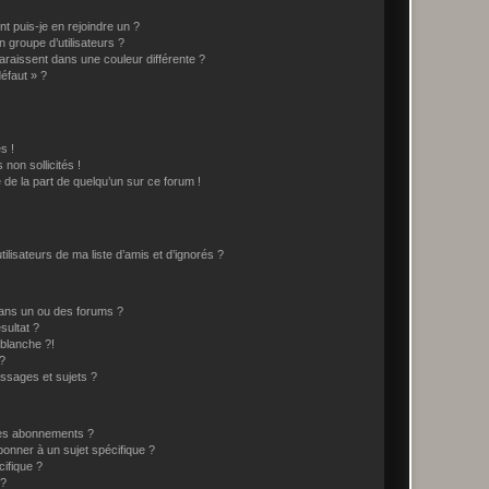
t puis-je en rejoindre un ?
 groupe d’utilisateurs ?
araissent dans une couleur différente ?
défaut » ?
s !
non sollicités !
e de la part de quelqu’un sur ce forum !
lisateurs de ma liste d’amis et d’ignorés ?
ans un ou des forums ?
sultat ?
blanche ?!
?
ssages et sujets ?
t les abonnements ?
onner à un sujet spécifique ?
ifique ?
 ?