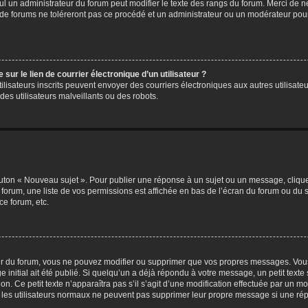
eul un administrateur du forum peut modifier le texte des rangs du forum. Merci de 
de forums ne toléreront pas ce procédé et un administrateur ou un modérateur pou
ur le lien de courrier électronique d’un utilisateur ?
s utilisateurs inscrits peuvent envoyer des courriers électroniques aux autres utili
es utilisateurs malveillants ou des robots.
outon « Nouveau sujet ». Pour publier une réponse à un sujet ou un message, cliqu
 forum, une liste de vos permissions est affichée en bas de l’écran du forum ou du
ce forum, etc.
r du forum, vous ne pouvez modifier ou supprimer que vos propres messages. Vou
 initial ait été publié. Si quelqu’un a déjà répondu à votre message, un petit text
ion. Ce petit texte n’apparaîtra pas s’il s’agit d’une modification effectuée par un 
ue les utilisateurs normaux ne peuvent pas supprimer leur propre message si une ré