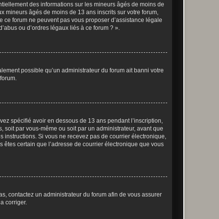
entiellement des informations sur les mineurs âgés de moins de
x mineurs âgés de moins de 13 ans inscrits sur votre forum,
 de ce forum ne peuvent pas vous proposer d’assistance légale
d’abus ou d’ordres légaux liés à ce forum ? ».
galement possible qu’un administrateur du forum ait banni votre
 forum.
avez spécifié avoir en dessous de 13 ans pendant l’inscription,
s, soit par vous-même ou soit par un administrateur, avant que
es instructions. Si vous ne recevez pas de courrier électronique,
us êtes certain que l’adresse de courrier électronique que vous
 cas, contactez un administrateur du forum afin de vous assurer
a corriger.