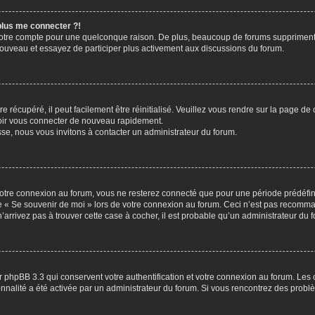
 plus me connecter ?!
votre compte pour une quelconque raison. De plus, beaucoup de forums suppriment pér
 nouveau et essayez de participer plus activement aux discussions du forum.
 récupéré, il peut facilement être réinitialisé. Veuillez vous rendre sur la page de
voir vous connecter de nouveau rapidement.
sse, nous vous invitons à contacter un administrateur du forum.
otre connexion au forum, vous ne resterez connecté que pour une période prédéfinie
se « Se souvenir de moi » lors de votre connexion au forum. Ceci n’est pas recomm
’arrivez pas à trouver cette case à cocher, il est probable qu’un administrateur du fo
 phpBB 3.3 qui conservent votre authentification et votre connexion au forum. Les 
tionnalité a été activée par un administrateur du forum. Si vous rencontrez des pro