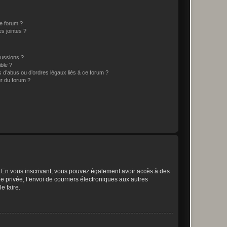
ce forum ?
s jointes ?
cussions ?
ible ?
 d’abus ou d’ordres légaux liés à ce forum ?
r du forum ?
ts. En vous inscrivant, vous pouvez également avoir accès à des
ie privée, l’envoi de courriers électroniques aux autres
e faire.