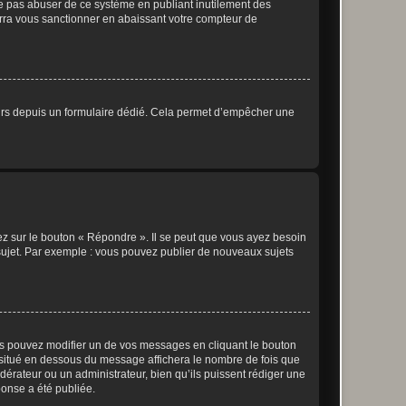
ne pas abuser de ce système en publiant inutilement des
rra vous sanctionner en abaissant votre compteur de
sateurs depuis un formulaire dédié. Cela permet d’empêcher une
ez sur le bouton « Répondre ». Il se peut que vous ayez besoin
 sujet. Par exemple : vous pouvez publier de nouveaux sujets
s pouvez modifier un de vos messages en cliquant le bouton
e situé en dessous du message affichera le nombre de fois que
modérateur ou un administrateur, bien qu’ils puissent rédiger une
ponse a été publiée.