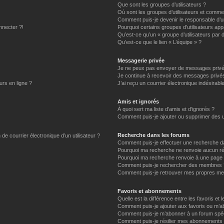
Que sont les groupes d’utilisateurs ?
Où sont les groupes d’utilisateurs et commen
Comment puis-je devenir le responsable d’un
nnecter ?!
Pourquoi certains groupes d’utilisateurs app
Qu’est-ce qu’un « groupe d’utilisateurs par 
Qu’est-ce que le lien « L’équipe » ?
Messagerie privée
Je ne peux pas envoyer de messages privé
Je continue à recevoir des messages privés 
urs en ligne ?
J’ai reçu un courrier électronique indésirabl
Amis et ignorés
À quoi sert ma liste d’amis et d’ignorés ?
Comment puis-je ajouter ou supprimer des uti
Recherche dans les forums
de courrier électronique d’un utilisateur ?
Comment puis-je effectuer une recherche d
Pourquoi ma recherche ne renvoie aucun ré
Pourquoi ma recherche renvoie à une page 
Comment puis-je rechercher des membres 
Comment puis-je retrouver mes propres me
Favoris et abonnements
Quelle est la différence entre les favoris e
Comment puis-je ajouter aux favoris ou m’ab
Comment puis-je m’abonner à un forum spéc
Comment puis-je résilier mes abonnements