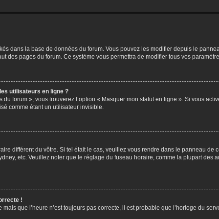
ockés dans la base de données du forum. Vous pouvez les modifier depuis le panneau 
haut des pages du forum. Ce système vous permettra de modifier tous vos paramètre
s utilisateurs en ligne ?
s du forum », vous trouverez l’option « Masquer mon statut en ligne ». Si vous activ
é comme étant un utilisateur invisible.
aire différent du vôtre. Si tel était le cas, veuillez vous rendre dans le panneau de co
ey, etc. Veuillez noter que le réglage du fuseau horaire, comme la plupart des autr
orrecte !
 mais que l’heure n’est toujours pas correcte, il est probable que l’horloge du serve