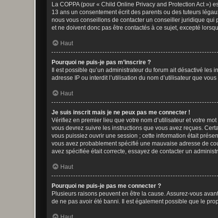
La COPPA (pour « Child Online Privacy and Protection Act ») es
13 ans un consentement écrit des parents ou des tuteurs légaux
nous vous conseillons de contacter un conseiller juridique qui
et ne doivent donc pas être contactés à ce sujet, excepté lorsq
Haut
Pourquoi ne puis-je pas m’inscrire ?
Il est possible qu’un administrateur du forum ait désactivé les 
adresse IP ou interdit l’utilisation du nom d’utilisateur que vou
Haut
Je suis inscrit mais je ne peux pas me connecter !
Vérifiez en premier lieu que votre nom d’utilisateur et votre mo
vous devrez suivre les instructions que vous avez reçues. Cert
vous puissiez ouvrir une session ; cette information était présen
vous avez probablement spécifié une mauvaise adresse de courrie
avez spécifiée était correcte, essayez de contacter un administ
Haut
Pourquoi ne puis-je pas me connecter ?
Plusieurs raisons peuvent en être la cause. Assurez-vous avant t
de ne pas avoir été banni. Il est également possible que le propr
Haut