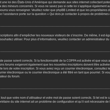
t une loi des États-Unis d’Amérique qui demande aux sites internet collectant pot
 des mineurs concernés. Si vous ne savez pas si cette loi s’applique également au
 pourra vous renseigner. Veuillez noter que phpBB Limited et que les propriétaires
ue l’assistance porte sur la question « Qui dois-je contacter à propos de problèmes 
inscriptions afin d’empêcher les nouveaux visiteurs de s’inscrire. De même, il est é
s souhaitez utiliser. Pour plus d’informations, veuillez contacter un administrateur du
t de passe soient corrects. Si la fonctionnalité de la COPPA est activée et que vous 
ains forums exigeront également que les nouvelles inscriptions doivent être activée
te lors de votre inscription. Si vous aviez reçu un courrier électronique, consultez l
r électronique ou le courrier électronique a été filtré en tant que pourriel. Si vo
rateur du forum.
out que votre nom d’utilisateur et votre mot de passe soient corrects. Si tel est le
iétaire du site internet ait un problème de configuration et qu’il soit nécessaire de l