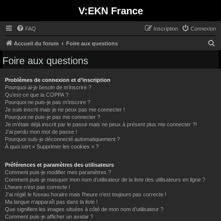
V:EKN France
FAQ
Inscription
Connexion
R
Accueil du forum
Foire aux questions
e
Foire aux questions
c
h
Problèmes de connexion et d’inscription
Pourquoi ai-je besoin de m’inscrire ?
e
Qu’est-ce que la COPPA ?
Pourquoi ne puis-je pas m’inscrire ?
r
Je suis inscrit mais je ne peux pas me connecter !
c
Pourquoi ne puis-je pas me connecter ?
Je m’étais déjà inscrit par le passé mais ne peux à présent plus me connecter ?!
h
J’ai perdu mon mot de passe !
e
Pourquoi suis-je déconnecté automatiquement ?
À quoi sert « Supprimer les cookies » ?
r
Préférences et paramètres des utilisateurs
Comment puis-je modifier mes paramètres ?
Comment puis-je masquer mon nom d’utilisateur de la liste des utilisateurs en ligne ?
L’heure n’est pas correcte !
J’ai réglé le fuseau horaire mais l’heure n’est toujours pas correcte !
Ma langue n’apparaît pas dans la liste !
Que signifient les images situées à côté de mon nom d’utilisateur ?
Comment puis-je afficher un avatar ?