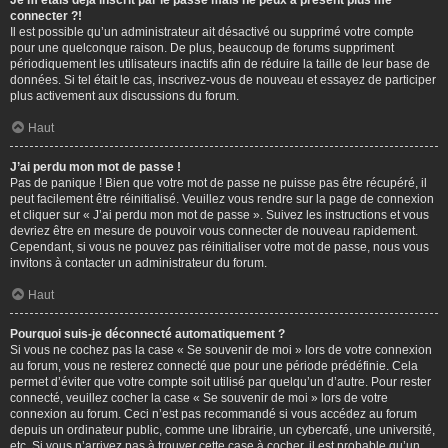
Je m’étais déjà inscrit par le passé mais ne peux à présent plus me
connecter ?!
Il est possible qu’un administrateur ait désactivé ou supprimé votre compte
pour une quelconque raison. De plus, beaucoup de forums suppriment
périodiquement les utilisateurs inactifs afin de réduire la taille de leur base de
données. Si tel était le cas, inscrivez-vous de nouveau et essayez de participer
plus activement aux discussions du forum.
Haut
J’ai perdu mon mot de passe !
Pas de panique ! Bien que votre mot de passe ne puisse pas être récupéré, il
peut facilement être réinitialisé. Veuillez vous rendre sur la page de connexion
et cliquer sur « J’ai perdu mon mot de passe ». Suivez les instructions et vous
devriez être en mesure de pouvoir vous connecter de nouveau rapidement.
Cependant, si vous ne pouvez pas réinitialiser votre mot de passe, nous vous
invitons à contacter un administrateur du forum.
Haut
Pourquoi suis-je déconnecté automatiquement ?
Si vous ne cochez pas la case « Se souvenir de moi » lors de votre connexion
au forum, vous ne resterez connecté que pour une période prédéfinie. Cela
permet d’éviter que votre compte soit utilisé par quelqu’un d’autre. Pour rester
connecté, veuillez cocher la case « Se souvenir de moi » lors de votre
connexion au forum. Ceci n’est pas recommandé si vous accédez au forum
depuis un ordinateur public, comme une librairie, un cybercafé, une université,
etc. Si vous n’arrivez pas à trouver cette case à cocher, il est probable qu’un