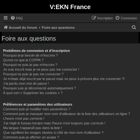
V:EKN France
FAQ
Inscription
Connexion
R
Accueil du forum
Foire aux questions
e
Foire aux questions
c
h
Problèmes de connexion et d’inscription
Pourquoi ai-je besoin de m’inscrire ?
e
Qu’est-ce que la COPPA ?
Pourquoi ne puis-je pas m’inscrire ?
r
Je suis inscrit mais je ne peux pas me connecter !
c
Pourquoi ne puis-je pas me connecter ?
Je m’étais déjà inscrit par le passé mais ne peux à présent plus me connecter ?!
h
J’ai perdu mon mot de passe !
e
Pourquoi suis-je déconnecté automatiquement ?
À quoi sert « Supprimer les cookies » ?
r
Préférences et paramètres des utilisateurs
Comment puis-je modifier mes paramètres ?
Comment puis-je masquer mon nom d’utilisateur de la liste des utilisateurs en ligne ?
L’heure n’est pas correcte !
J’ai réglé le fuseau horaire mais l’heure n’est toujours pas correcte !
Ma langue n’apparaît pas dans la liste !
Que signifient les images situées à côté de mon nom d’utilisateur ?
Comment puis-je afficher un avatar ?