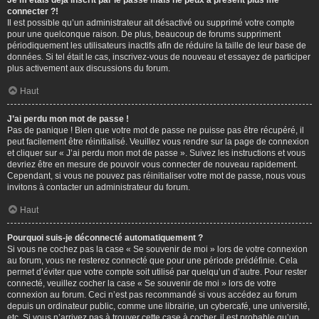
Je m’étais déjà inscrit par le passé mais ne peux à présent plus me
connecter ?!
Il est possible qu’un administrateur ait désactivé ou supprimé votre compte
pour une quelconque raison. De plus, beaucoup de forums suppriment
périodiquement les utilisateurs inactifs afin de réduire la taille de leur base de
données. Si tel était le cas, inscrivez-vous de nouveau et essayez de participer
plus activement aux discussions du forum.
Haut
J’ai perdu mon mot de passe !
Pas de panique ! Bien que votre mot de passe ne puisse pas être récupéré, il
peut facilement être réinitialisé. Veuillez vous rendre sur la page de connexion
et cliquer sur « J’ai perdu mon mot de passe ». Suivez les instructions et vous
devriez être en mesure de pouvoir vous connecter de nouveau rapidement.
Cependant, si vous ne pouvez pas réinitialiser votre mot de passe, nous vous
invitons à contacter un administrateur du forum.
Haut
Pourquoi suis-je déconnecté automatiquement ?
Si vous ne cochez pas la case « Se souvenir de moi » lors de votre connexion
au forum, vous ne resterez connecté que pour une période prédéfinie. Cela
permet d’éviter que votre compte soit utilisé par quelqu’un d’autre. Pour rester
connecté, veuillez cocher la case « Se souvenir de moi » lors de votre
connexion au forum. Ceci n’est pas recommandé si vous accédez au forum
depuis un ordinateur public, comme une librairie, un cybercafé, une université,
etc. Si vous n’arrivez pas à trouver cette case à cocher, il est probable qu’un