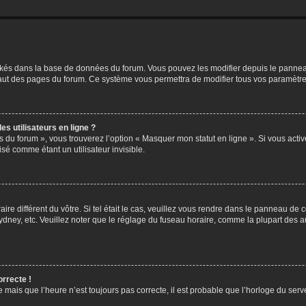
ockés dans la base de données du forum. Vous pouvez les modifier depuis le panneau 
haut des pages du forum. Ce système vous permettra de modifier tous vos paramètre
s utilisateurs en ligne ?
s du forum », vous trouverez l’option « Masquer mon statut en ligne ». Si vous activ
é comme étant un utilisateur invisible.
aire différent du vôtre. Si tel était le cas, veuillez vous rendre dans le panneau de co
ey, etc. Veuillez noter que le réglage du fuseau horaire, comme la plupart des autr
orrecte !
 mais que l’heure n’est toujours pas correcte, il est probable que l’horloge du serve