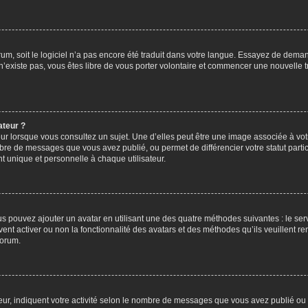
orum, soit le logiciel n’a pas encore été traduit dans votre langue. Essayez de deman
 n’existe pas, vous êtes libre de vous porter volontaire et commencer une nouvelle t
ateur ?
ur lorsque vous consultez un sujet. Une d’elles peut être une image associée à vo
mbre de messages que vous avez publié, ou permet de différencier votre statut parti
 unique et personnelle à chaque utilisateur.
ous pouvez ajouter un avatar en utilisant une des quatre méthodes suivantes : le serv
ent activer ou non la fonctionnalité des avatars et des méthodes qu’ils veuillent ren
forum.
ur, indiquent votre activité selon le nombre de messages que vous avez publié ou id