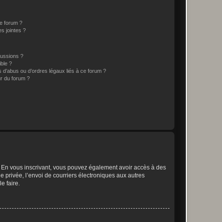
ce forum ?
s jointes ?
cussions ?
ible ?
 d’abus ou d’ordres légaux liés à ce forum ?
r du forum ?
ts. En vous inscrivant, vous pouvez également avoir accès à des
ie privée, l’envoi de courriers électroniques aux autres
e faire.