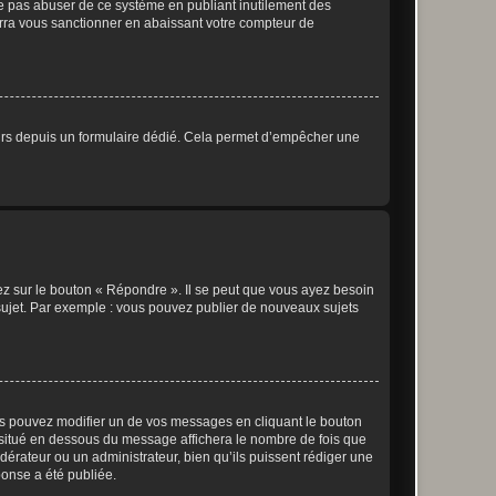
ne pas abuser de ce système en publiant inutilement des
rra vous sanctionner en abaissant votre compteur de
sateurs depuis un formulaire dédié. Cela permet d’empêcher une
ez sur le bouton « Répondre ». Il se peut que vous ayez besoin
 sujet. Par exemple : vous pouvez publier de nouveaux sujets
s pouvez modifier un de vos messages en cliquant le bouton
e situé en dessous du message affichera le nombre de fois que
modérateur ou un administrateur, bien qu’ils puissent rédiger une
ponse a été publiée.