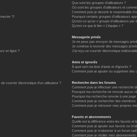
Que sont les groupes d’utilisateurs ?
Où sont les groupes d’utilisateurs et commen
Comment puis-je devenir le responsable d’un
nnecter ?!
Pourquoi certains groupes d’utilisateurs app
Qu’est-ce qu’un « groupe d’utilisateurs par 
Qu’est-ce que le lien « L’équipe » ?
Messagerie privée
Je ne peux pas envoyer de messages privé
Je continue à recevoir des messages privés 
urs en ligne ?
J’ai reçu un courrier électronique indésirabl
Amis et ignorés
À quoi sert ma liste d’amis et d’ignorés ?
Comment puis-je ajouter ou supprimer des uti
Recherche dans les forums
de courrier électronique d’un utilisateur ?
Comment puis-je effectuer une recherche d
Pourquoi ma recherche ne renvoie aucun ré
Pourquoi ma recherche renvoie à une page 
Comment puis-je rechercher des membres 
Comment puis-je retrouver mes propres me
Favoris et abonnements
Quelle est la différence entre les favoris e
Comment puis-je ajouter aux favoris ou m’ab
Comment puis-je m’abonner à un forum spéc
Comment puis-je résilier mes abonnements