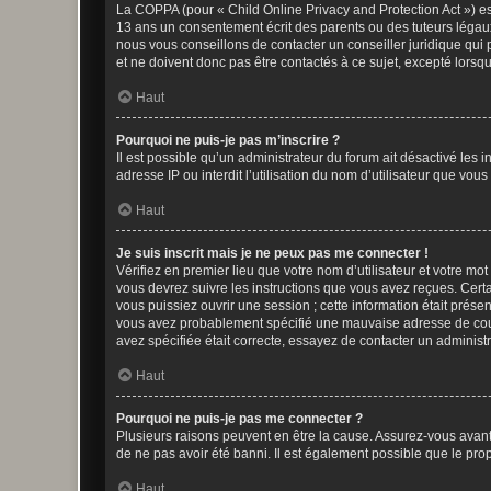
La COPPA (pour « Child Online Privacy and Protection Act ») es
13 ans un consentement écrit des parents ou des tuteurs légaux
nous vous conseillons de contacter un conseiller juridique qui
et ne doivent donc pas être contactés à ce sujet, excepté lorsq
Haut
Pourquoi ne puis-je pas m’inscrire ?
Il est possible qu’un administrateur du forum ait désactivé les 
adresse IP ou interdit l’utilisation du nom d’utilisateur que vou
Haut
Je suis inscrit mais je ne peux pas me connecter !
Vérifiez en premier lieu que votre nom d’utilisateur et votre mo
vous devrez suivre les instructions que vous avez reçues. Cert
vous puissiez ouvrir une session ; cette information était présen
vous avez probablement spécifié une mauvaise adresse de courrie
avez spécifiée était correcte, essayez de contacter un administ
Haut
Pourquoi ne puis-je pas me connecter ?
Plusieurs raisons peuvent en être la cause. Assurez-vous avant t
de ne pas avoir été banni. Il est également possible que le propr
Haut