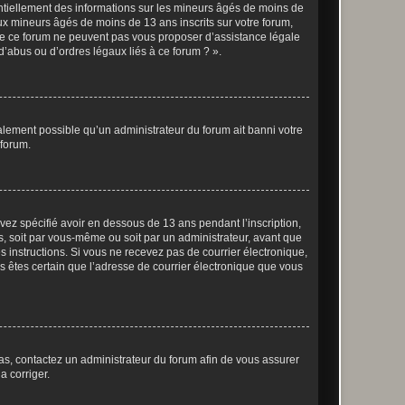
entiellement des informations sur les mineurs âgés de moins de
x mineurs âgés de moins de 13 ans inscrits sur votre forum,
 de ce forum ne peuvent pas vous proposer d’assistance légale
d’abus ou d’ordres légaux liés à ce forum ? ».
galement possible qu’un administrateur du forum ait banni votre
 forum.
avez spécifié avoir en dessous de 13 ans pendant l’inscription,
s, soit par vous-même ou soit par un administrateur, avant que
es instructions. Si vous ne recevez pas de courrier électronique,
us êtes certain que l’adresse de courrier électronique que vous
 cas, contactez un administrateur du forum afin de vous assurer
a corriger.