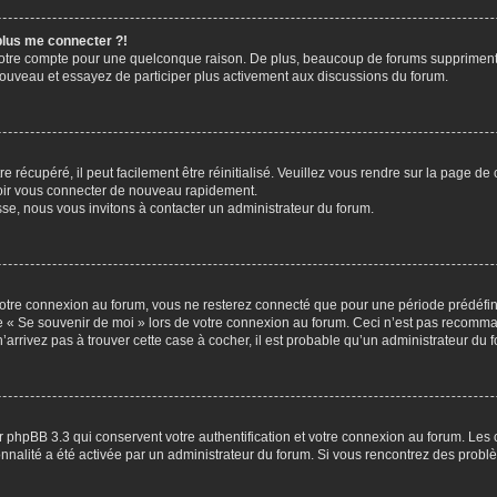
 plus me connecter ?!
votre compte pour une quelconque raison. De plus, beaucoup de forums suppriment pér
 nouveau et essayez de participer plus activement aux discussions du forum.
 récupéré, il peut facilement être réinitialisé. Veuillez vous rendre sur la page de
voir vous connecter de nouveau rapidement.
sse, nous vous invitons à contacter un administrateur du forum.
otre connexion au forum, vous ne resterez connecté que pour une période prédéfinie
se « Se souvenir de moi » lors de votre connexion au forum. Ceci n’est pas recomm
’arrivez pas à trouver cette case à cocher, il est probable qu’un administrateur du fo
 phpBB 3.3 qui conservent votre authentification et votre connexion au forum. Les 
tionnalité a été activée par un administrateur du forum. Si vous rencontrez des pro