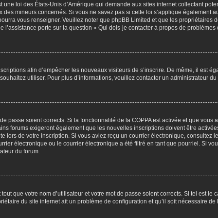
t une loi des États-Unis d’Amérique qui demande aux sites internet collectant pot
 des mineurs concernés. Si vous ne savez pas si cette loi s’applique également au
 pourra vous renseigner. Veuillez noter que phpBB Limited et que les propriétaires
ue l’assistance porte sur la question « Qui dois-je contacter à propos de problèmes 
inscriptions afin d’empêcher les nouveaux visiteurs de s’inscrire. De même, il est é
s souhaitez utiliser. Pour plus d’informations, veuillez contacter un administrateur du
t de passe soient corrects. Si la fonctionnalité de la COPPA est activée et que vous 
ains forums exigeront également que les nouvelles inscriptions doivent être activée
te lors de votre inscription. Si vous aviez reçu un courrier électronique, consultez l
r électronique ou le courrier électronique a été filtré en tant que pourriel. Si vo
rateur du forum.
out que votre nom d’utilisateur et votre mot de passe soient corrects. Si tel est le
iétaire du site internet ait un problème de configuration et qu’il soit nécessaire de l