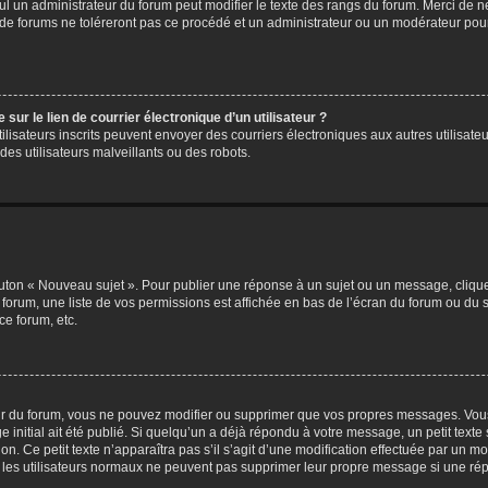
eul un administrateur du forum peut modifier le texte des rangs du forum. Merci de 
de forums ne toléreront pas ce procédé et un administrateur ou un modérateur pou
ur le lien de courrier électronique d’un utilisateur ?
s utilisateurs inscrits peuvent envoyer des courriers électroniques aux autres utili
es utilisateurs malveillants ou des robots.
outon « Nouveau sujet ». Pour publier une réponse à un sujet ou un message, cliqu
 forum, une liste de vos permissions est affichée en bas de l’écran du forum ou du
ce forum, etc.
r du forum, vous ne pouvez modifier ou supprimer que vos propres messages. Vou
 initial ait été publié. Si quelqu’un a déjà répondu à votre message, un petit text
ion. Ce petit texte n’apparaîtra pas s’il s’agit d’une modification effectuée par un 
ue les utilisateurs normaux ne peuvent pas supprimer leur propre message si une ré