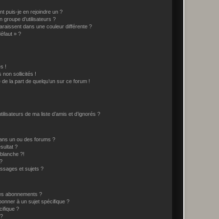
t puis-je en rejoindre un ?
 groupe d’utilisateurs ?
araissent dans une couleur différente ?
défaut » ?
s !
non sollicités !
e de la part de quelqu’un sur ce forum !
lisateurs de ma liste d’amis et d’ignorés ?
ans un ou des forums ?
sultat ?
blanche ?!
?
ssages et sujets ?
t les abonnements ?
onner à un sujet spécifique ?
ifique ?
 ?